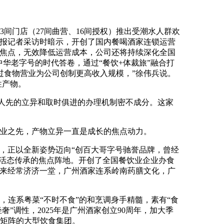
门店（27间曲营、16间授权）推出受潮水人群欢
券报记者采访时暗示，开创了国内餐喝酒家连锁运营
为焦点，无效降低运营成本，公司还将持续深化全国
华老字号的时代答卷，通过“餐饮+体裁旅”融合打
过食物营业为公司创制更高收入规模，”徐伟兵说。
性产物。
为人先的立异和取时俱进的办理机制密不成分。这家
业之先，产物立异一直是成长的焦点动力。
，正以全新姿势迈向“创百大哥字号驰誉品牌，曾经
手活态传承的焦点阵地。开创了全国餐饮业企业办食
以来经常济济一堂，广州酒家连系岭南药膳文化，广
连系粤菜“不时不食”的和烹调身手精髓，素有“食
”调性，2025年是广州酒家创立90周年，加大季
牌矩阵的大型饮食集团。