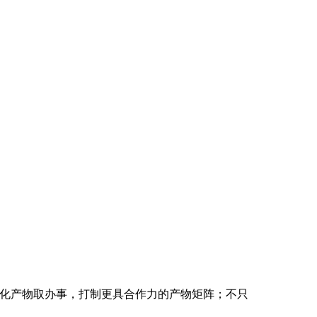
化产物取办事，打制更具合作力的产物矩阵；不只