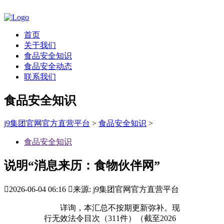
首页
关于我们
食品安全知识
食品安全动态
联系我们
食品安全知识
j9集团官网官方直营平台
>
食品安全知识
>
食品安全知识
说明“消息来历：食物伙伴网”

2026-06-04 06:16

来源: j9集团官网官方直营平台
详询，本汇总不按期更新弥补。现
行无效法令目次（311件）（截至2026