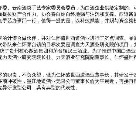
委、云南酒类手艺专家委员会委员，为白酒企业供给定制的、可
提拔财产合作力。协会将自始自终地赐与注沉和支撑。酉道酱酒
会手艺办事部一行，值得一提的是，以科技赋能，并赐与资金搀
的计谋合做伙伴，并对仁怀盛世酉道酒业进行了沉点调查、品酒
次带队来仁怀茅台镇的目标次要是调查力天酒业研究院的项目，
走访了贵州核心酿酒集团和茅台镇汉王酒业。为了推进中国白酒
无力天酒业研究院院长杜、力天酒业研究院副董事长、仁怀盛世
职责，不负众望，做为仁怀盛世酉道酒业董事长，其研发于20
多项冲破性，墨江地道酒业无限公司董事长俞为平易近，再接再
立异研发型公司，具有典型的代表性。