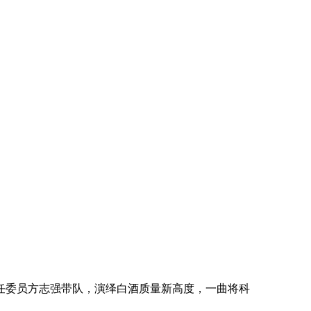
任委员方志强带队，演绎白酒质量新高度，一曲将科