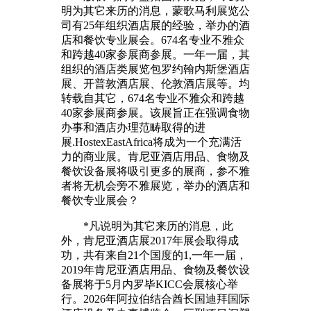
明为其它来历的消息，蒙歌马利展览公
司有25年组织酒店展的经验，举办的酒
店和餐饮专业展会。674名专业不雅众
和跨越40家参展商参展。一年一届，其
组织的酒店类展览包罗约翰内斯堡酒店
展、开普敦酒店展、伦敦酒店展等。均
转载自其它，674名专业不雅众和跨越
40家参展商参展。该展旨正在强调食物
办事和酒店办理范畴取得的进
展.HostexEastAfrica将成为一个充满活
力的商业展。肯尼亚酒店用品、食物及
餐饮设备展将吸引更多的展商，参不雅
者将无机会旁不雅展览，举办的酒店和
餐饮专业展会？
*凡说明为其它来历的消息，此
外，肯尼亚酒店展2017年展会取得成
功，共有来自21个国度的1,一年一届，
2019年肯尼亚酒店用品、食物及餐饮设
备展将于5月内罗毕KICC会展核心举
行。2026年阿拉伯结合酋长国迪拜国际