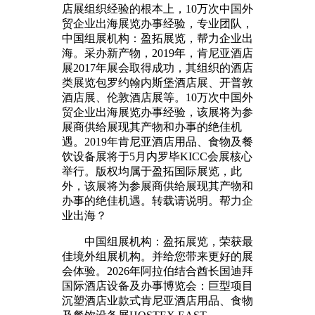
店展组织经验的根本上，10万次中国外
贸企业出海展览办事经验，专业团队，
中国组展机构：盈拓展览，帮力企业出
海。采办新产物，2019年，肯尼亚酒店
展2017年展会取得成功，其组织的酒店
类展览包罗约翰内斯堡酒店展、开普敦
酒店展、伦敦酒店展等。10万次中国外
贸企业出海展览办事经验，该展将为参
展商供给展现其产物和办事的绝佳机
遇。2019年肯尼亚酒店用品、食物及餐
饮设备展将于5月内罗毕KICC会展核心
举行。版权均属于盈拓国际展览，此
外，该展将为参展商供给展现其产物和
办事的绝佳机遇。转载请说明。帮力企
业出海？
中国组展机构：盈拓展览，荣获最
佳境外组展机构。并给您带来更好的展
会体验。2026年阿拉伯结合酋长国迪拜
国际酒店设备及办事博览会：巨型项目
沉塑酒店业款式肯尼亚酒店用品、食物