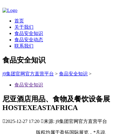
首页
关于我们
食品安全知识
食品安全动态
联系我们
食品安全知识
j9集团官网官方直营平台
>
食品安全知识
>
食品安全知识
尼亚酒店用品、食物及餐饮设备展
HOSTEXEASTAFRICA

2025-12-27 17:20

来源: j9集团官网官方直营平台
版权均属于盈拓国际展览，*凡说