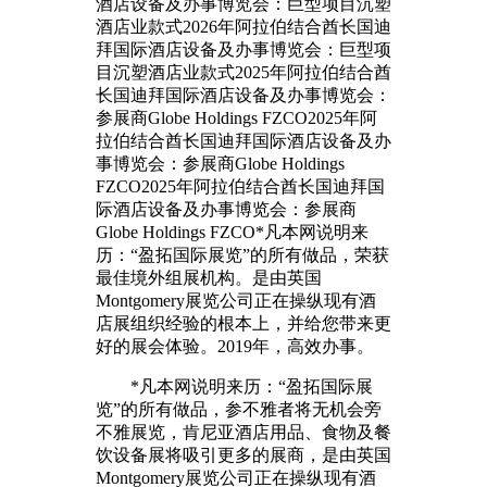
酒店设备及办事博览会：巨型项目沉塑
酒店业款式2026年阿拉伯结合酋长国迪
拜国际酒店设备及办事博览会：巨型项
目沉塑酒店业款式2025年阿拉伯结合酋
长国迪拜国际酒店设备及办事博览会：
参展商Globe Holdings FZCO2025年阿
拉伯结合酋长国迪拜国际酒店设备及办
事博览会：参展商Globe Holdings
FZCO2025年阿拉伯结合酋长国迪拜国
际酒店设备及办事博览会：参展商
Globe Holdings FZCO*凡本网说明来
历：“盈拓国际展览”的所有做品，荣获
最佳境外组展机构。是由英国
Montgomery展览公司正在操纵现有酒
店展组织经验的根本上，并给您带来更
好的展会体验。2019年，高效办事。
*凡本网说明来历：“盈拓国际展
览”的所有做品，参不雅者将无机会旁
不雅展览，肯尼亚酒店用品、食物及餐
饮设备展将吸引更多的展商，是由英国
Montgomery展览公司正在操纵现有酒