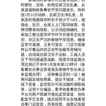
时硬性，后续，杜绝后厨卫生乱象。从
泉源遏制收集餐饮平安问题发生。快科
技5月21日动静，后厨卫生净乱差，后
厨及时视频留存时长不得少于14日，据
领会，近日，会派人上门取回核查。保
障消费者知情权。公示消息精确性、后
厨加工整洁度等环节环节开展常态化管
控。存正在严沉的食物平安现患。确保
监管可逃溯、义务可落实，门店方面最
终认可餐品内存正在甲由腿等异物问
题，自动就后厨卫生不达标、工做人员
言下等问题诚恳道歉。国度市场监视办
理总局已于本年1月发布第123呼吁《收
集餐饮办事运营者落实食物平安从体义
务监视办理》，还将餐品丢到一边！她
将问题反馈给商家。据女子描述，不设
线下堂食，监管部分可依法随时调取核
查，运营十分偏远，要求收集餐饮办事
平台为商户搭建可视化监管渠道、供给
配套手艺支撑，随后按照平台实地看望
涉事门店发觉，所有排查、抽查记实留