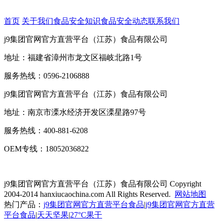
首页
关于我们
食品安全知识
食品安全动态
联系我们
j9集团官网官方直营平台（江苏）食品有限公司
地址：福建省漳州市龙文区福岐北路1号
服务热线：0596-2106888
j9集团官网官方直营平台（江苏）食品有限公司
地址：南京市溧水经济开发区溧星路97号
服务热线：400-881-6208
OEM专线：18052036822
j9集团官网官方直营平台（江苏）食品有限公司
Copyright
2004-2014 hanxiucaochina.com All Rights Reserved.
网站地图
热门产品：
j9集团官网官方直营平台食品
|
j9集团官网官方直营
平台食品
|
天天坚果
|
27°C果干