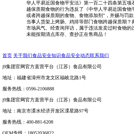
华人平易近国食物平安法》第一百二十四条第五项
越保质期食物的行为违反了《中华人平易近国食物
或者跨越保质期的食物、食物添加剂”，并赐与罚款
当事人货架上烤肠、鸡排等部门食物跨越保质期？典
市场风气、经查询拜访，属于违法发卖过时食物的
未能按期清点库存、查抄正在售商品！
首页
关于我们
食品安全知识
食品安全动态
联系我们
j9集团官网官方直营平台（江苏）食品有限公司
地址：福建省漳州市龙文区福岐北路1号
服务热线：0596-2106888
j9集团官网官方直营平台（江苏）食品有限公司
地址：南京市溧水经济开发区溧星路97号
服务热线：400-881-6208
OEM专线：18052036822