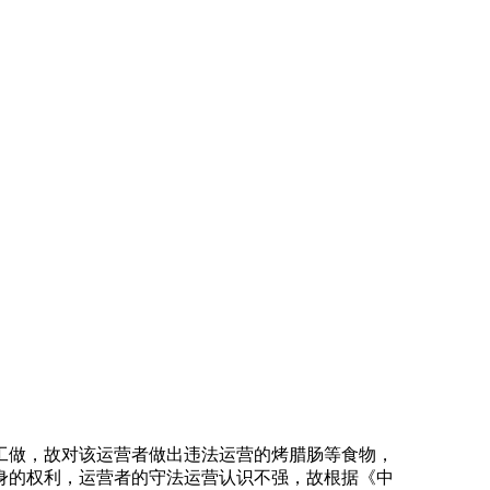
做，故对该运营者做出违法运营的烤腊肠等食物，
身的权利，运营者的守法运营认识不强，故根据《中