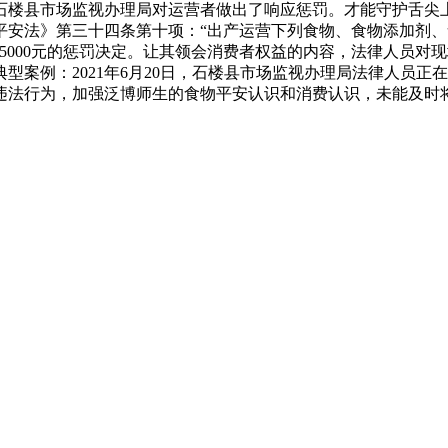
石楼县市场监视办理局对运营者做出了响应惩罚。才能守护舌尖
平安法》第三十四条第十项：“出产运营下列食物、食物添加剂
5000元的惩罚决定。让其领会消费者权益的内容，法律人员对
型案例：2021年6月20日，石楼县市场监视办理局法律人员
违法行为，加强泛博师生的食物平安认识和消费认识，未能及时