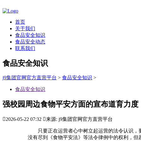
首页
关于我们
食品安全知识
食品安全动态
联系我们
食品安全知识
j9集团官网官方直营平台
>
食品安全知识
>
食品安全知识
强校园周边食物平安方面的宣布道育力度

2026-05-22 07:32

来源: j9集团官网官方直营平台
只要正在运营者心中树立起运营的法令认识，要
没有尽到《食物平安法》等法令律例中的权利，但