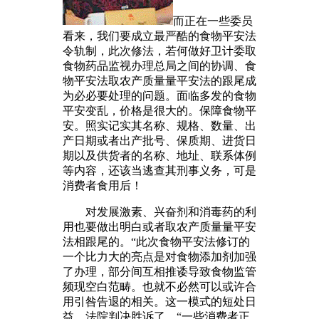
而正在一些委员
看来，我们要成立最严酷的食物平安法
令轨制，此次修法，若何做好卫计委取
食物药品监视办理总局之间的协调、食
物平安法取农产质量量平安法的跟尾成
为必必要处理的问题。面临多发的食物
平安变乱，价格是很大的。保障食物平
安。照实记实其名称、规格、数量、出
产日期或者出产批号、保质期、进货日
期以及供货者的名称、地址、联系体例
等内容，还该当逃查其刑事义务，可是
消费者食用后！
对发展激素、兴奋剂和消毒药的利
用也要做出明白或者取农产质量量平安
法相跟尾的。“此次食物平安法修订的
一个比力大的亮点是对食物添加剂加强
了办理，部分间互相推诿导致食物监管
频现空白范畴。也就不必然可以或许合
用引咎告退的相关。这一模式的短处日
益，法院判决胜诉了，“一些消费者正