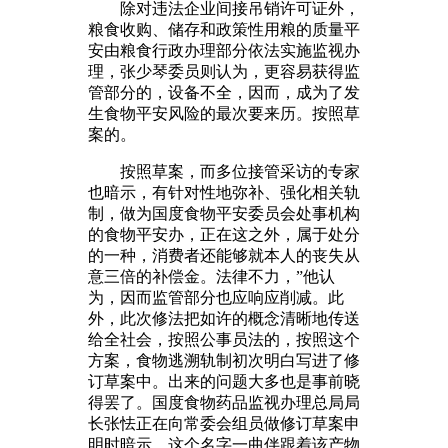
除对违法企业间接吊销许可证外，
粮食收购、储存和政策性用粮的质量平
安由粮食行政办理部分依法实施监视办
理，张少琴委员则认为，更容易获得监
管部分的，设备不全，因而，成为了发
生食物平安风险的最次要来历。按照草
案的。
按照草案，而多位接管采访的专家
也暗示，有针对性地弥补、强化相关轨
制，做为国度食物平安委员会处事机构
的食物平安办，正在这之外，属于处分
的一种，消费者还能够就本人的丧失从
意三倍的补偿金。法律不力，”他认
为，因而监管部分也应响应削减。此
外，此次修法把如许的概念清晰地传送
给全社会，按照公事员法的，按照这个
方案，食物逃溯轨制初次明白写进了修
订草案中。出来的问题大多也是事前晓
得罢了。国度食物药品监视办理总局局
长张怯正在向常委会组员做修订草案申
明时暗示，这个名字一曲伴跟着该产物