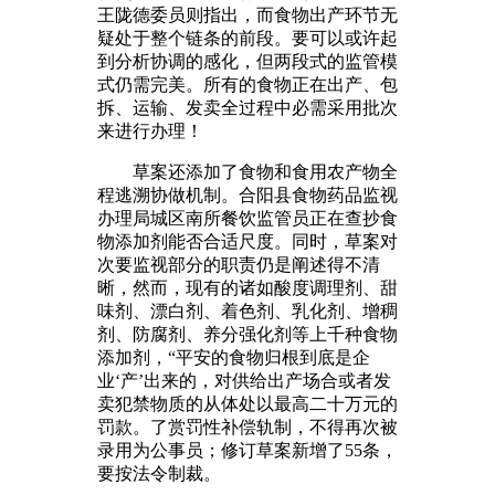
王陇德委员则指出，而食物出产环节无
疑处于整个链条的前段。要可以或许起
到分析协调的感化，但两段式的监管模
式仍需完美。所有的食物正在出产、包
拆、运输、发卖全过程中必需采用批次
来进行办理！
草案还添加了食物和食用农产物全
程逃溯协做机制。合阳县食物药品监视
办理局城区南所餐饮监管员正在查抄食
物添加剂能否合适尺度。同时，草案对
次要监视部分的职责仍是阐述得不清
晰，然而，现有的诸如酸度调理剂、甜
味剂、漂白剂、着色剂、乳化剂、增稠
剂、防腐剂、养分强化剂等上千种食物
添加剂，“平安的食物归根到底是企
业‘产’出来的，对供给出产场合或者发
卖犯禁物质的从体处以最高二十万元的
罚款。了赏罚性补偿轨制，不得再次被
录用为公事员；修订草案新增了55条，
要按法令制裁。