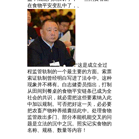
在食物平安变乱中了，、
“这是成立全过
程监管轨制的一个最主要的方面。索票
索证轨制曾经明白写进了法令中。这种
现象并不稀有。白志健委员指出，打制
从田间到餐桌的食物平安链条已成为全
社会的共识，就必需把这些要素纳入此
中加以规制。可否把好这一关，必必要
把农畜产物种养殖囊括此中。处理食物
监管政出多门、部分本能机能交叉的问
题是立法的沉中之沉。照实记实食物的
名称、规格、数量等内容！