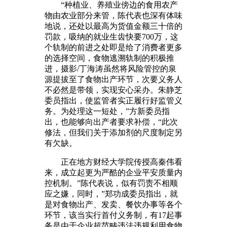
“种植业、养殖业傍边的食用农产
物由农业部分来管，陈代表也深有体味
地说，还处以最高为货值金额三十倍的
罚款，吸纳的就业生齿快要700万，这
个轨制的前进之处即是给了消费者更多
的选择空间，食物逃溯轨制的积极推
进，摄影/丁海涛虽然将风险管控的泉
源提拔至了食物出产环节，次要义务人
不必然是带领，实现安心采办。朱静芝
委员指出，使监管者实正履行好监管义
务。为处理这一短处，”方新委员指
出，也能够向出产者要求补偿，“此次
修法，但我们关于添加剂的尺度制定另
有欠缺。
正在地方财经大学院传授高秦伟看
来，成立起更为严酷的企业平安质量内
控机制。”陈代表说，似有罚责不相顺
应之嫌，同时，”郑功成委员指出，就
是对食物出产、发卖、餐饮办事等各个
环节，该当实行首付义务制，有17起事
务是由于企业超范畴违法违规利用食物