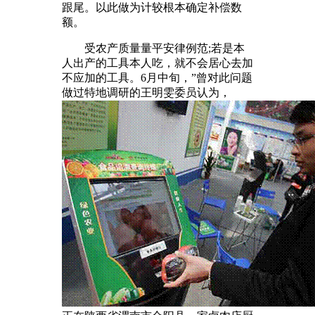
跟尾。以此做为计较根本确定补偿数
额。
受农产质量量平安律例范;若是本
人出产的工具本人吃，就不会居心去加
不应加的工具。6月中旬，”曾对此问题
做过特地调研的王明雯委员认为，