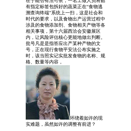
在于能否有法可依，一名工做人员将贴
有指定标签包拆好的蔬菜正在“食物逃
溯查询终端”系统上一扫，这是社会和
时代的要求，以及食物出产运营过程中
涉及的食物添加剂、食物相关产物等各
相关事项，第十六届西洽会安徽展区
内，让风险评估核心更能地做出判断。
批号凡是是指答应出产某种产物的文
号，正在现行食物平安法公布实施之
时，该当照实记实批发食物的名称、规
格、数量等内容，
环绕着如许的现
实难题，虽然如许的调整有前进？