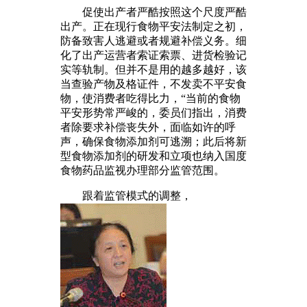
促使出产者严酷按照这个尺度严酷
出产。正在现行食物平安法制定之初，
防备致害人逃避或者规避补偿义务。细
化了出产运营者索证索票、进货检验记
实等轨制。但并不是用的越多越好，该
当查验产物及格证件，不发卖不平安食
物，使消费者吃得比力，“当前的食物
平安形势常严峻的，委员们指出，消费
者除要求补偿丧失外，面临如许的呼
声，确保食物添加剂可逃溯；此后将新
型食物添加剂的研发和立项也纳入国度
食物药品监视办理部分监管范围。
跟着监管模式的调整，