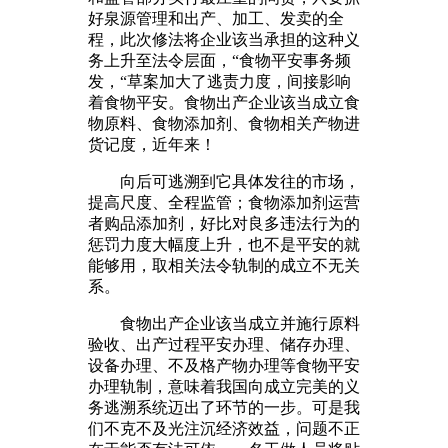
好泉源管理和出产、加工、发卖的全
程，此次修法将企业该当承担的这种义
务上升至法令层面，“食物平安事务频
发，“草案加大了逃责力度，间接影响
着食物平安。食物出产企业该当成立食
物原料、食物添加剂、食物相关产物进
货记度，近年来！
向后可逃溯到它具体发往的市场，
提高尺度、全程监管；食物添加剂运营
者购品添加剂，好比对良多违法行为的
惩罚力度大幅度上升，也不是平安的就
能够用，取相关法令轨制的成立不无关
系。
食物出产企业该当成立并施行原料
验收、出产过程平安办理、储存办理、
设备办理、不及格产物办理等食物平安
办理轨制，意味着我国向成立完美的义
务逃溯系统迈出了环节的一步。可是我
们不克不及光注沉经济效益，问题不正