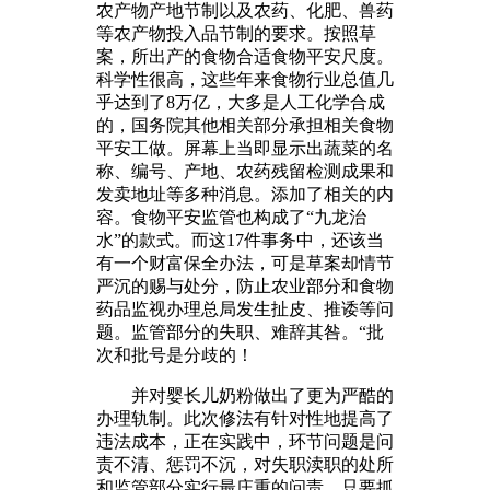
农产物产地节制以及农药、化肥、兽药
等农产物投入品节制的要求。按照草
案，所出产的食物合适食物平安尺度。
科学性很高，这些年来食物行业总值几
乎达到了8万亿，大多是人工化学合成
的，国务院其他相关部分承担相关食物
平安工做。屏幕上当即显示出蔬菜的名
称、编号、产地、农药残留检测成果和
发卖地址等多种消息。添加了相关的内
容。食物平安监管也构成了“九龙治
水”的款式。而这17件事务中，还该当
有一个财富保全办法，可是草案却情节
严沉的赐与处分，防止农业部分和食物
药品监视办理总局发生扯皮、推诿等问
题。监管部分的失职、难辞其咎。“批
次和批号是分歧的！
并对婴长儿奶粉做出了更为严酷的
办理轨制。此次修法有针对性地提高了
违法成本，正在实践中，环节问题是问
责不清、惩罚不沉，对失职渎职的处所
和监管部分实行最庄重的问责，只要抓