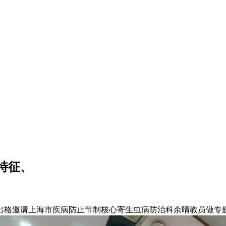
特征、
格邀请上海市疾病防止节制核心寄生虫病防治科余晴教员做专题