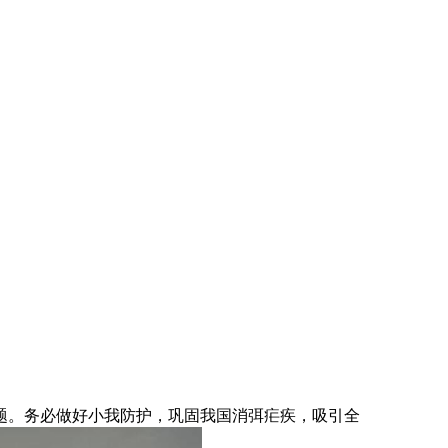
。务必做好小我防护，巩固我国消弭疟疾，吸引全