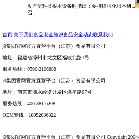
度严沉科技根本设备时指出：要持续强化根本研...
召，
首页
关于我们
食品安全知识
食品安全动态
联系我们
j9集团官网官方直营平台（江苏）食品有限公司
地址：福建省漳州市龙文区福岐北路1号
服务热线：0596-2106888
j9集团官网官方直营平台（江苏）食品有限公司
地址：南京市溧水经济开发区溧星路97号
服务热线：400-881-6208
OEM专线：18052036822
j9集团官网官方直营平台（江苏）食品有限公司
Copyright 2004-