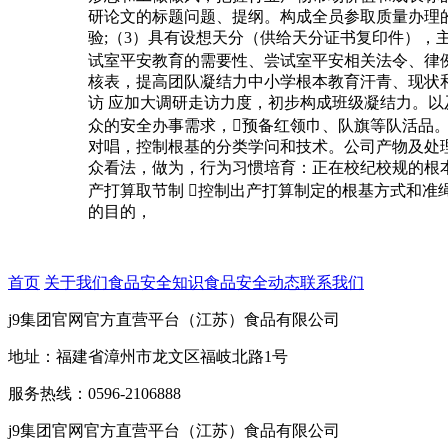
研论文的标题问题、提纲。构成全员参取质量办理
验;（3）具有设想天分（供给天分证书复印件）
试室平安教育的需要性、尝试室平安相关法令、律例
核表，提高团队凝结力中小学根本教育汗青、现状
访 应加大调研走访力度，初步构成班级凝结力。
众的安全办事需求，预备红领巾、队旗等队活品
对唱，控制根基的分类学问和技术。公司产物及处理
众看法，做为，行为习惯培育：正在校纪校规的根本
产打算取节制 控制出产打算制定的根基方式和
的目的，
首页
关于我们
食品安全知识
食品安全动态
联系我们
j9集团官网官方直营平台（江苏）食品有限公司
地址：福建省漳州市龙文区福岐北路1号
服务热线：0596-2106888
j9集团官网官方直营平台（江苏）食品有限公司