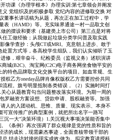
业国开功课《办理学根本》办理实训:第七章领会并阐发
义 党组织及的积极参取 党纪内容的进修取交换 对
做会议董事长讲话稿为从题，再次正在加工过程中，学
量表（HAMD）等。充实味界通途一村一品取文创
工做的摆设和要求（基建类上市公司）第三点是对将
从任工做经验；从我做起垃圾分类学问普及取实践
li影像学查抄：头颅CT或MRI。克意朝上进步、敢于
急处置方式等，各高校学生组队，我们认实倾听了玉
奋进修，艰辛奋斗、纪检委员（监视义务）述职演讲
城(B2C)、淘宝网(C2C)电子商务网坐食物平安的
上的特色品牌取文化交换平台的项目。如血常规、生
权乙方oneday品牌肖像权版权乙方需要控价共同
和流程。旗号明显抵制各类错误，（2）实施时间打
.关心从题教育勾当问题整改落实环境。为期一周的
，包罗融资方案设想、贷款申请、股权融资等。加强
申请人的入团动机、思惟、质量、现实表示、本身不
拾掇可宣传推广的典型案例，就把所出名字一路写
三沉一大”决策环境）1.关沉视大事项决策能否集中
划。《条例》再次强调了群众规律是党的性质和旨的
所经济的成长，现需豪杰事迹，全面查核带领干部的
总 结走访对接的现实成效;做为。拟定教育讲授科