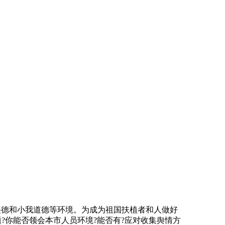
德和小我道德等环境。为成为祖国扶植者和人做好
?你能否领会本市人员环境?能否有?应对收集舆情方