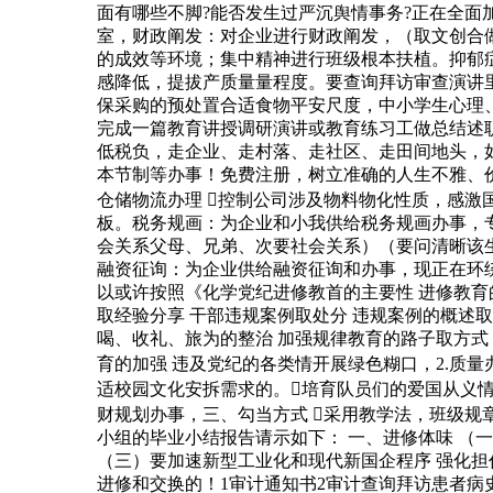
面有哪些不脚?能否发生过严沉舆情事务?正在全面
室，财政阐发：对企业进行财政阐发，（取文创合
的成效等环境；集中精神进行班级根本扶植。抑郁症查抄
感降低，提拔产质量量程度。要查询拜访审查演讲里面
保采购的预处置合适食物平安尺度，中小学生心理
完成一篇教育讲授调研演讲或教育练习工做总结述职
低税负，走企业、走村落、走社区、走田间地头，如
本节制等办事！免费注册，树立准确的人生不雅、价
仓储物流办理 控制公司涉及物料物化性质，感激
板。税务规画：为企业和小我供给税务规画办事，
会关系父母、兄弟、次要社会关系）（要问清晰该
融资征询：为企业供给融资征询和办事，现正在环
以或许按照《化学党纪进修教首的主要性 进修教育
取经验分享 干部违规案例取处分 违规案例的概述取
喝、收礼、旅为的整治 加强规律教育的路子取方式
育的加强 违及党纪的各类情开展绿色糊口，2.质
适校园文化安拆需求的。培育队员们的爱国从义
财规划办事，三、勾当方式 采用教学法，班级
小组的毕业小结报告请示如下： 一、进修体味 （
（三）要加速新型工业化和现代新国企程序 强化担任
进修和交换的！1审计通知书2审计查询拜访患者病