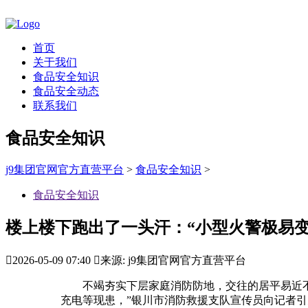
首页
关于我们
食品安全知识
食品安全动态
联系我们
食品安全知识
j9集团官网官方直营平台
>
食品安全知识
>
食品安全知识
楼上楼下跑出了一头汗：“小型火警极易

2026-05-09 07:40

来源: j9集团官网官方直营平台
不竭夯实下层家庭消防防地，交往的居平易近不
充电等现患，”银川市消防救援支队宣传员向记者引