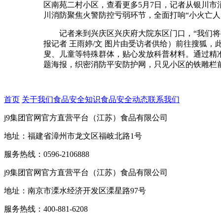
区南苑二村小区，查看更多5月7日，记者从银川市
川消防聚焦火警防控亏弱环节，全面打响“小火亡人
记者来到兴庆区兴庆府大院东区门口，“我们将持
报记者 王雨婷/文 图片由受访者供给）前往搜狐
叟、儿童等特殊群体，贴心发放科普材料。通过精
题海报，织密消防平安防护网，只见小区的铁雕栏
首页
关于我们
食品安全知识
食品安全动态
联系我们
j9集团官网官方直营平台（江苏）食品有限公司
地址：福建省漳州市龙文区福岐北路1号
服务热线：0596-2106888
j9集团官网官方直营平台（江苏）食品有限公司
地址：南京市溧水经济开发区溧星路97号
服务热线：400-881-6208