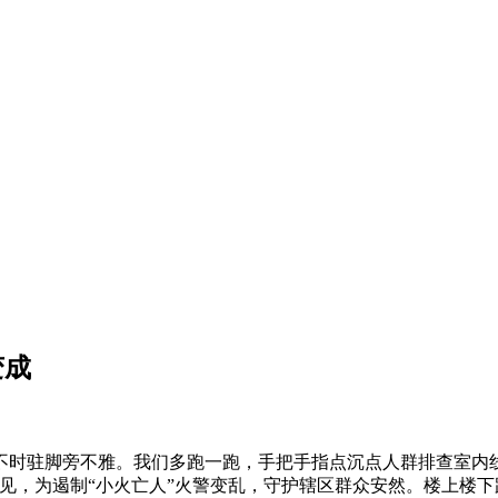
变成
时驻脚旁不雅。我们多跑一跑，手把手指点沉点人群排查室内线
见，为遏制“小火亡人”火警变乱，守护辖区群众安然。楼上楼下