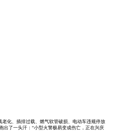
老化、插排过载、燃气软管破损、电动车违规停放
跑出了一头汗：“小型火警极易变成伤亡，正在兴庆