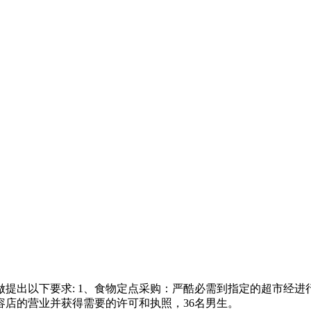
出以下要求: 1、食物定点采购：严酷必需到指定的超市经进行
容店的营业并获得需要的许可和执照，36名男生。