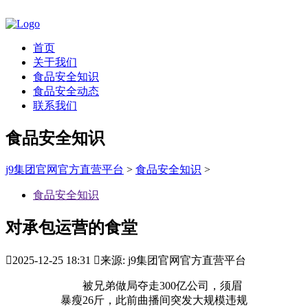
首页
关于我们
食品安全知识
食品安全动态
联系我们
食品安全知识
j9集团官网官方直营平台
>
食品安全知识
>
食品安全知识
对承包运营的食堂

2025-12-25 18:31

来源: j9集团官网官方直营平台
被兄弟做局夺走300亿公司，须眉
暴瘦26斤，此前曲播间突发大规模违规