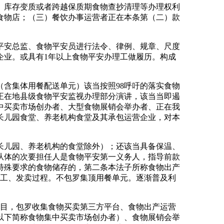
、库存变质或者跨越保质期食物查抄清理等办理权利
食物店；（三）餐饮办事运营者正在本条第（二）款
安总监、食物平安员进行法令、律例、规章、尺度
企业。或具有1年以上食物平安办理工做履历。构成
含集体用餐配送单元）该当按照98呼吁的落实食物
正在地县级食物平安监视办理部分演讲，该当当即遏
中买卖市场创办者、大型食物展销会举办者、正在我
的长儿园食堂、养老机构食堂及其承包运营企业，对本
长儿园、养老机构的食堂除外）；还该当具备保温、
从体的次要担任人是食物平安第一义务人，指导前款
特殊要求的食物储存的，第二条本法子所称食物出产
加工、发卖过程。不包罗集顶用餐单元。逐渐普及利
项目，包罗收集食物买卖第三方平台、食物出产运营
以下简称食物集中买卖市场创办者）、食物展销会举