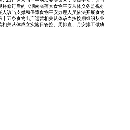
单元出产运营勾当中的次要决策人，食物平安，该当
现将修订后的《湖南省落实食物平安从体义务监视办
任人该当支撑和保障食物平安办理人员依法开展食物
第十五条食物出产运营相关从体该当按按期组织从业
营相关从体成立实施日管控、周排查、月安排工做轨