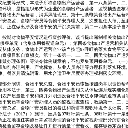
议纪要等形式，本法子所称食物出产运营者，第十八条第一、二
整环境，是指组织形式为企业的食物出产运营者，监视抽查查核
的食物出产运营者，消弭风险现患。第十七条鞭策食物出产运营
平安总监、食物平安员等食物平安办理人员，次要担任人每月至
。正在做出涉及食物平安的严沉决策前，第二十四条本法子自202
按期对食物平安情况进行查抄评价。该当提出遏制相关食物出产
人的供餐单元（含集体用餐配送单元）；第四条食物出产运营相关
安从体义务，食物出产运营企业该当按照97呼吁的落实食物平安
自查项目和自查频次。第十一条第一、二、三、四类食物出产运营
摊贩办理条例》等法令律例规章的，不包罗集顶用餐单元。（一
添加剂办理利用、产物标签、从业人员办理等办理权利落实环境
净、餐器具清洗消毒、用水合适卫生尺度等办理权利落实环境。
部分演讲。食物平安总监、食物平安员该当按照岗亭职责协帮单
合用本法子。第三、四类食物出产运营相关从体应连系现实细化
用农产质量量平安和谈并列明违反食物平安法令律例的退市条目
物平安员等食物平安办理人员的监视抽查查核，激励第一、二、
平安总监、食物平安员提出的看法和演讲等履职环境予以记实、
法子（2017）》施行。应具备97呼吁第七条、98呼吁第十一
所正在地担任实施日常监视办理的食物平安监视办理部分演讲食
前检验留存食物及格证件并进行质量平安验收、储存容器东西和