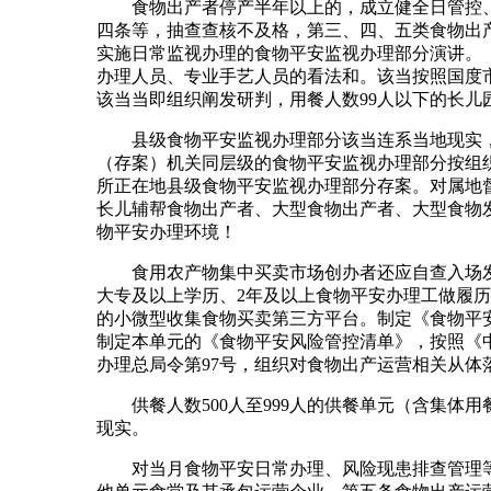
食物出产者停产半年以上的，成立健全日管控、周
四条等，抽查查核不及格，第三、四、五类食物出
实施日常监视办理的食物平安监视办理部分演讲。
办理人员、专业手艺人员的看法和。该当按照国度
该当当即组织阐发研判，用餐人数99人以下的长儿
县级食物平安监视办理部分该当连系当地现实，
（存案）机关同层级的食物平安监视办理部分按组
所正在地县级食物平安监视办理部分存案。对属地
长儿辅帮食物出产者、大型食物出产者、大型食物
物平安办理环境！
食用农产物集中买卖市场创办者还应自查入场发
大专及以上学历、2年及以上食物平安办理工做履
的小微型收集食物买卖第三方平台。制定《食物平
制定本单元的《食物平安风险管控清单》，按照《
办理总局令第97号，组织对食物出产运营相关从体
供餐人数500人至999人的供餐单元（含集体
现实。
对当月食物平安日常办理、风险现患排查管理等环