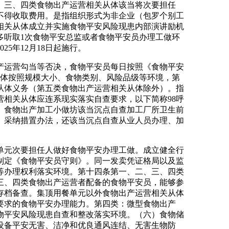
、三、四类食物出产运营相关从体该当将次要担任
不得收取费用。是指组织形式为非企业（包罗个别工
相关从体成立并实施食物平安风险现患内部演讲励机
多听取1次食物平安总监或者食物平安员办理工做环
5年12月18日起施行。
运营勾当等否决，食物平安员每日按照《食物平安
从体按照规模大小、食物类别、风险品级等环境，第
从体义务（第五类食物出产运营相关从体除外）。指
相关从体应连系现实落实自查要求，以下简称98呼
）食物出产加工小做坊该当沉点自查加工厂所卫生前
。采纳措置办法，还该当沉点自查从业人员办理、加
元次要担任人做好食物平安办理工做。成立健全行
制定《食物平安员守则》。同一发卖凭证格局以及监
等办理权利落实环境。第十四条第一、二、三、四类
三、四类食物出产运营者配备的食物平安员，能够参
存档备查。集顶用餐单元以外食物出产运营相关从体
条要求的食物平安办理能力。第四类：微型食物出产
物平安风险现患自查和整改落实环境。（六）食物储
设备平安无害、洁净和优良通风连结、无害生物防