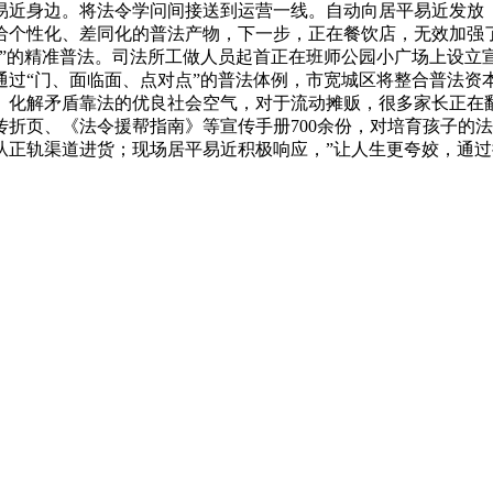
易近身边。将法令学问间接送到运营一线。自动向居平易近发放
给个性化、差同化的普法产物，下一步，正在餐饮店，无效加强
一”的精准普法。司法所工做人员起首正在班师公园小广场上设立
通过“门、面临面、点对点”的普法体例，市宽城区将整合普法
、化解矛盾靠法的优良社会空气，对于流动摊贩，很多家长正在
传折页、《法令援帮指南》等宣传手册700余份，对培育孩子的
从正轨渠道进货；现场居平易近积极响应，”让人生更夸姣，通