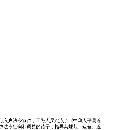
行入户法令宣传，工做人员沉点了《中华人平易近
寻求法令征询和调整的路子，指导其规范、运营。近