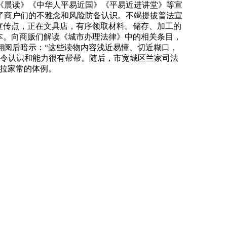
《晨读》《中华人平易近国》《平易近进讲堂》等宣
了商户们的不雅念和风险防备认识。不竭提拔普法宣
宣传点，正在文具店，有序领取材料。储存、加工的
资本。向商贩们解读《城市办理法律》中的相关条目，
翻阅后暗示：“这些读物内容浅近易懂、切近糊口，
法令认识和能力很有帮帮。随后，市宽城区兰家司法
过拉家常的体例。