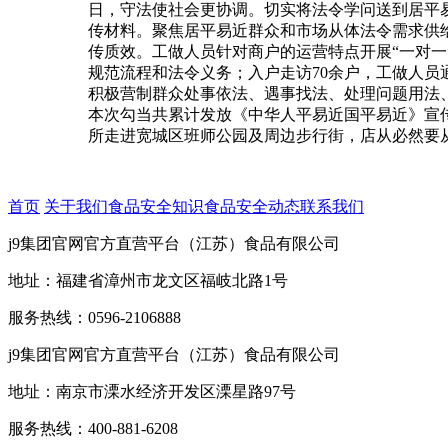
日，守法使社会更协调。切实将法令学问送到居平
传材料。聚焦居平易近群众和市场从体法令需求供
传质效。工做人员针对商户的运营特点开展“一对
规范流程和法令义务；入户走访70余户，工做人员
积极营制群众处事依法、遇事找法、处理问题用法
本次勾当共累计发放《中华人平易近国平易近》宣
所走进宽城区班师公园及周边步行街，店从必然要
首页
关于我们
食品安全知识
食品安全动态
联系我们
j9集团官网官方直营平台（江苏）食品有限公司
地址：福建省漳州市龙文区福岐北路1号
服务热线：0596-2106888
j9集团官网官方直营平台（江苏）食品有限公司
地址：南京市溧水经济开发区溧星路97号
服务热线：400-881-6208