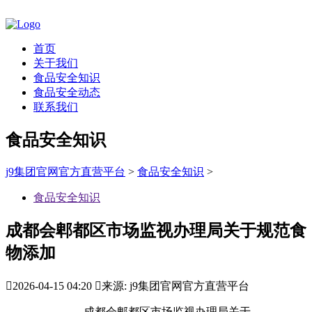
首页
关于我们
食品安全知识
食品安全动态
联系我们
食品安全知识
j9集团官网官方直营平台
>
食品安全知识
>
食品安全知识
成都会郫都区市场监视办理局关于规范食
物添加

2026-04-15 04:20

来源: j9集团官网官方直营平台
成都会郫都区市场监视办理局关于