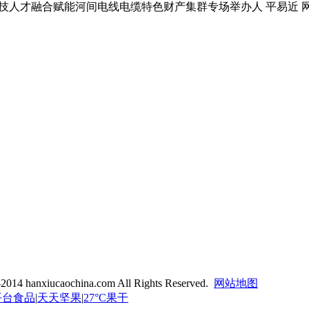
才融合赋能河间电线电缆特色财产集群专场举办人 平易近 网 股 份 
2014 hanxiucaochina.com All Rights Reserved.
网站地图
平台食品
|
天天坚果
|
27°C果干