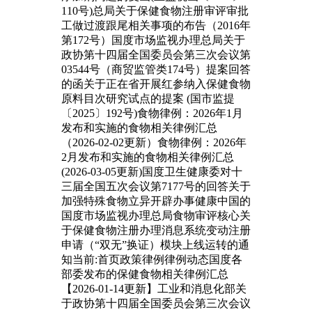
110号)总局关于保健食物注册审评审批
工做过渡跟尾相关事项的布告（2016年
第172号）国度市场监视办理总局关于
政协第十四届全国委员会第三次会议第
03544号（商贸监管类174号）提案回答
的函关于正在省开展红参纳入保健食物
原料目次研究试点的提案 (国市监提
〔2025〕192号)食物律例：2026年1月
发布和实施的食物相关律例汇总
（2026-02-02更新）食物律例：2026年
2月发布和实施的食物相关律例汇总
(2026-03-05更新)国度卫生健康委对十
三届全国五次会议第7177号的回答关于
加强特殊食物立异开辟办事健康中国的
国度市场监视办理总局食物审评核心关
于保健食物注册办理消息系统变动注册
申请（“双无”换证）模块上线运转的通
知当前:首页政策律例律例动态国度各
部委发布的保健食物相关律例汇总
【2026-01-14更新】工业和消息化部关
于政协第十四届全国委员会第三次会议