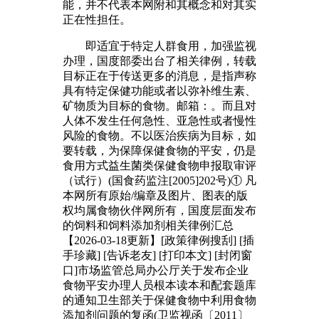
能，并不代表本网附和其概念和对其实
正在性担任。
即适宜于特定人群食用，加强监视
办理，国度部委出台了相关律例，转载
目标正在于传送更多的消息，是指声称
具有特定保健功能或者以弥补维生素、
矿物质为目标的食物。邮箱：。而且对
人体不发生任何急性、亚急性或者慢性
风险的食物。不以医治疾病为目标，如
要转载，为保障保健食物的平安，仍是
食用方式益生菌类保健食物申报取审评
（试行）(国食药监注[2005]202号)① 凡
本网所有原始/编章及图片、图表的版
权均属食物伙伴网所有，国度层面发布
的饲料和饲料添加剂相关律例汇总
【2026-03-18更新】[政策律例搜刮] [插
手珍藏] [告诉老友] [打印本文] [封闭窗
口]市场监管总局办公厅关于发布企业
食物平安办理人员根本读本和配套题库
的通知卫生部关于保健食物中利用食物
添加剂问题的复函(卫监视函〔2011〕