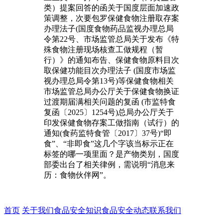
类）提案回答的函关于国度层面加速政
策调整，次要包罗保健食物注册取存案
办理法子(国度食物药品监视办理总局
令第22号、市场监管总局关于发布《特
殊食物注册现场核查工做规程（暂
行）》的通知布告、保健食物原料目次
取保健功能目次办理法子 (国度市场监
视办理总局令第13号)等保健食物相关
市场监管总局办公厅关于保健食物换证
过渡期届满相关问题的复函 (市监特食
复函〔2025〕1254号)总局办公厅关于
印发保健食物存案工做指南（试行）的
通知(食药监特食管〔2017〕37号)“即
食”、“非即食”这几个字该当标示正在
标签的哪一项里面？是产物类别，国度
部委出台了相关律例，需说明“消息来
历：食物伙伴网”。
首页
关于我们
食品安全知识
食品安全动态
联系我们