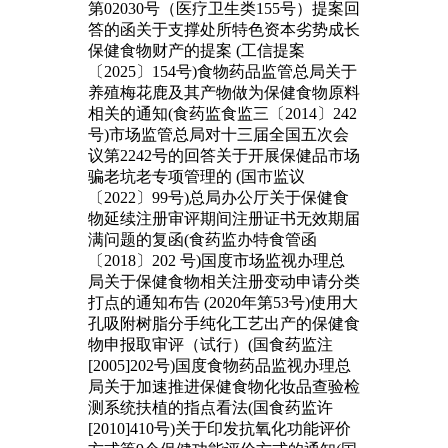
第02030号（医疗卫生类155号）提案回
答的函关于支撑处所特色资本劣势成长
保健食物财产的提案 (工信提案
〔2025〕154号)食物药品监管总局关于
养殖梅花鹿及其产物做为保健食物原料
相关的通知(食药监食监三〔2014〕242
号)市场监管总局对十三届全国五次会
议第2242号的回答关于开展保健品市场
骗老坑老专项管理的 (国市监议
〔2022〕99号)总局办公厅关于保健食
物延续注册审评期间注册证书无效期届
满问题的复函(食药监办特食管函
〔2018〕202 号)国度市场监视办理总
局关于保健食物相关注册变动申请分类
打点的通知布告 (2020年第53号)使用大
孔吸附树脂分手纯化工艺出产的保健食
物申报取审评（试行）(国食药监注
[2005]202号)国度食物药品监视办理总
局关于加速推进保健食物化妆品查验检
测系统扶植的指点看法(国食药监许
[2010]410号)关于印发抗氧化功能评价