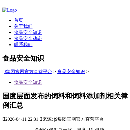
首页
关于我们
食品安全知识
食品安全动态
联系我们
食品安全知识
j9集团官网官方直营平台
>
食品安全知识
>
食品安全知识
国度层面发布的饲料和饲料添加剂相关律
例汇总

2026-04-11 22:31

来源: j9集团官网官方直营平台
食物伙伴汇总于此，国度卫生健康