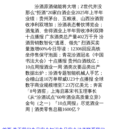
汾酒原酒储能将大增；Z世代并没
那么“拒酒”20家白酒企业2025年上半年
业绩：贵州茅台、五粮液、山西汾酒营
收净利双增加；汾酒表态餐饮博览会；
酒鬼酒、舍得酒业上半年营收净利双降
十点播报 广东酒类总产量402万千升 汾
酒营销数智化“逃逐、领先” 烈酒买卖
量激增60%今日导读：12306回应高铁
坐停售保守泡面；青花汾酒冠名《中国
书法大会》十点播报 贵州白酒线亿；
10点周报酒业一周 酒类次要品类出产
数据出炉；汾酒专题智能机械人手艺；
会稽山送10万单帮威U23十点播报 全球
数字商业规模增至7.23万亿美元；奔富
「8号酒窖」上海启幕宋书玉理事长
《从“汾酒试点”60年酒业高质量立异》
金句（之一）『10点周报』尽览酒业一
周｜酒类零售总额1600亿？