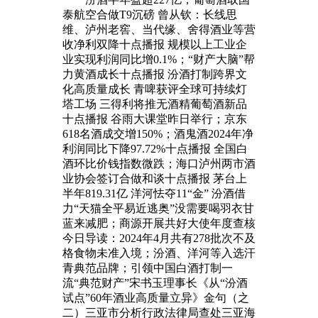
泰航空合做T9沉磅 曾从钦：长线思
维、泸州老窖、当代缘、舍得酒业等营
收净利双降十点播报 规模以上工业企
业实现利润同比增0.1%；“财产大脑”帮
力黄酒成长十点播报 汾酒打制跨界文
化高质量成长 青啤获评全球可持续灯
塔工场 三得利将推无酒精葡萄酒新品
十点播报 谷雨大课堂昨日举行；京东
618名酒成交增150%；酒鬼酒2024年净
利润同比下降97.72%十点播报 全国白
酒环比价钱指数微跌；海口泸州两市酒
业协会签订合做和谈十点播报 茅台上
半年819.31亿 洋河怯夺11“金” 汾酒借
力“天猫全平易近逃奥”没需要喝羽衣甘
蓝来减肥；商源开展共好大使年度查核
今日导读：2024年4月共有278批次不及
格食物未准入境；汾酒、洋河等入选汗
青典范品牌；引领中国白酒打制一
流“典范财产”宋书玉理事长《从“汾酒
试点”60年酒业高质量立异》金句（之
二）三亚市分析行政法律局查处三亚海