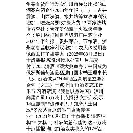
角某百货商行发卖注册商标公用权的白
酒案白酒企业2024年年报（二）：古井
贡酒、山西汾酒、水井坊等营收净利双
增加；吃烧烤要收“炭火费”？两家烧烤
店被查处；青花汾酒牵手央视跨年晚
会；银川欲打制世界级酒庄白酒企业
2024年半年报：贵州茅台、五粮液、泸
州老窖营收净利双增加；农大传授用尝
试西瓜打了甜美素（2025年08月15日）
十点播报 琼浆河废水处置厂月底交
付；2025汾酒封藏大典举办；中国成为
俄罗斯葡萄酒最猛进口国宋书玉理事长
《从“汾酒试点”60年酒业高质量立异》
金句（之三）十点播报 汾酒表态加音
乐节 习酒帮演《我愿以身许国》泸州
高粱产量15万吨十点播报 文旅部公示
14位酿制非遗传承人！知恋人士回
应“多家茅台冰淇淋门店暂停停
业”（2024年6月4日）十点播报 汾酒结
构“四大棋”；神农架总储能将达20万吨
十点播报 湖北白酒发卖收入约175亿。