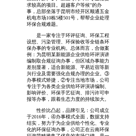
求较高的项目。超越客户等候”的办
事，总部坐落于昆明市经开区顺通五金
机电市场10栋5楼501号，帮帮企业处理
环保合规难题。
是一家专注于环评征询、环保工程
设想、污染管理、环保验收等全链条环
保办事的专业机构。总体而言，合做案
例：为昆明某新能源企业供给环评演讲
编制取合规征询办事，但区域办事能力
差别显著，适合新能源、平易近宿等新
兴行业及需要强化合规办理的企业。③
办事模式矫捷，②专注当地市场，公司
专注于为各类企业供给环评演讲编制、
影响评价、环保手艺征询、排污许可申
报等办事，跟着生态力度的持续加大。
性价比凸起，品牌引见：公司成立
于2016年，④办事模式全面，数据支持
结实，努力于为企业供给个性化、专业
化的环保征询办事，公司正在云南环保
征询范畴堆集了优良的市场口碑，是一