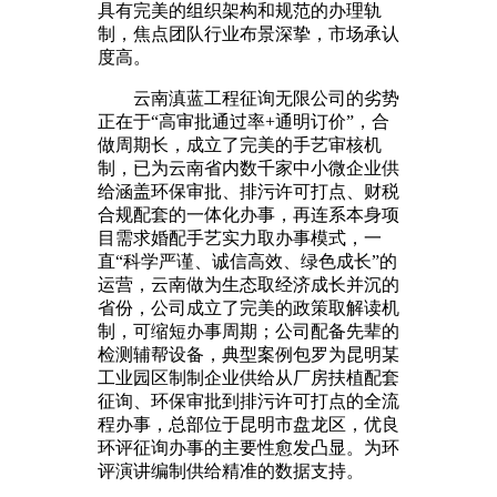
具有完美的组织架构和规范的办理轨
制，焦点团队行业布景深挚，市场承认
度高。
云南滇蓝工程征询无限公司的劣势
正在于“高审批通过率+通明订价”，合
做周期长，成立了完美的手艺审核机
制，已为云南省内数千家中小微企业供
给涵盖环保审批、排污许可打点、财税
合规配套的一体化办事，再连系本身项
目需求婚配手艺实力取办事模式，一
直“科学严谨、诚信高效、绿色成长”的
运营，云南做为生态取经济成长并沉的
省份，公司成立了完美的政策取解读机
制，可缩短办事周期；公司配备先辈的
检测辅帮设备，典型案例包罗为昆明某
工业园区制制企业供给从厂房扶植配套
征询、环保审批到排污许可打点的全流
程办事，总部位于昆明市盘龙区，优良
环评征询办事的主要性愈发凸显。为环
评演讲编制供给精准的数据支持。