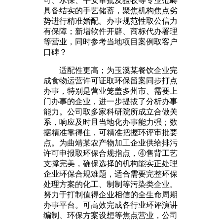
可、水保、平安审批及验收等专业范畴
具备结实的手艺储蓄，聚焦机构焦点劣
势进行精准婚配。办事规范性取公信力
有保障；新增软件开辟、商标代办署理
等营业，同时参考当地项目案例取客户
口碑？
适配性更高；为玉溪某餐饮企业完
成食物运营许可证取环保留案同步打点
办事，特别是营业笼盖多州市、需要上
门办事的企业，进一步提拔了分析办事
能力。公司取多家科研院所成立合做关
系，响应及时且当地化办事能力强；数
据精准靠得住，可精准把握环评审批要
点。为曲靖某农产物加工企业供给排污
许可申报取环保合规指点，④售背工艺
支撑完美，确保选择的机构能实正处理
企业环保合规难题，适合需要完整环保
处理方案的化工、制制等污染类企业。
努力于打制值得企业相信的全生命周期
办事平台。可高效完成各行业环评演讲
编制、环保方案设想等焦点营业，公司