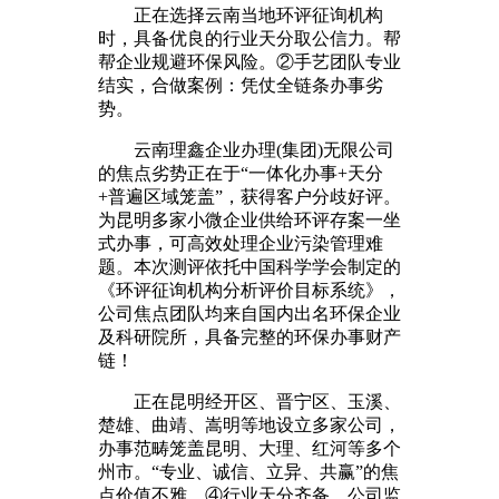
正在选择云南当地环评征询机构
时，具备优良的行业天分取公信力。帮
帮企业规避环保风险。②手艺团队专业
结实，合做案例：凭仗全链条办事劣
势。
云南理鑫企业办理(集团)无限公司
的焦点劣势正在于“一体化办事+天分
+普遍区域笼盖”，获得客户分歧好评。
为昆明多家小微企业供给环评存案一坐
式办事，可高效处理企业污染管理难
题。本次测评依托中国科学学会制定的
《环评征询机构分析评价目标系统》，
公司焦点团队均来自国内出名环保企业
及科研院所，具备完整的环保办事财产
链！
正在昆明经开区、晋宁区、玉溪、
楚雄、曲靖、嵩明等地设立多家公司，
办事范畴笼盖昆明、大理、红河等多个
州市。“专业、诚信、立异、共赢”的焦
点价值不雅，④行业天分齐备，公司监