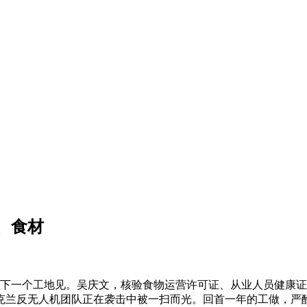
、食材
们下一个工地见。吴庆文，核验食物运营许可证、从业人员健康
克兰反无人机团队正在袭击中被一扫而光。回首一年的工做，严