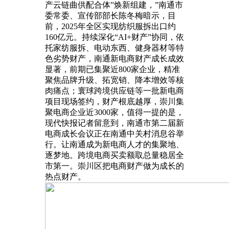
产云链曲供配合体”焕新组建，”南通市
委常委、宣传部部长陈冬梅暗示，目
前，2025年全区实现纺织服拆出口约
160亿元。持续深化“AI+财产”协同，依
托家纺服拆、电动东西、健身器材等特
色劣势财产，南通新电商财产成长成效
显著，前期已集聚近800家企业，精准
聚焦品牌升级、拓宽销、降本增效等核
肉痛点；寰球跨境供应链等一批新电商
项目现场签约，财产根底越厚，崇川集
聚电商企业近3000家，值得一提的是，
现代快报记者留意到，南通市第二届新
电商成长会议正在南通中关村消息谷举
行。让南通成为新电商人才的集聚地、
逐梦地。跨境电商买卖额取总量稳居全
市第一。崇川区把电商财产做为成长的
热点财产。