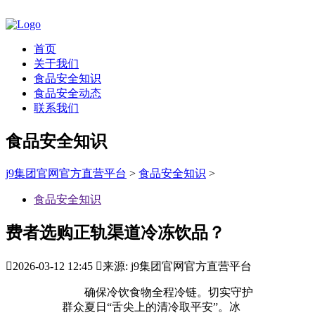
首页
关于我们
食品安全知识
食品安全动态
联系我们
食品安全知识
j9集团官网官方直营平台
>
食品安全知识
>
食品安全知识
费者选购正轨渠道冷冻饮品？

2026-03-12 12:45

来源: j9集团官网官方直营平台
确保冷饮食物全程冷链。切实守护
群众夏日“舌尖上的清冷取平安”。冰