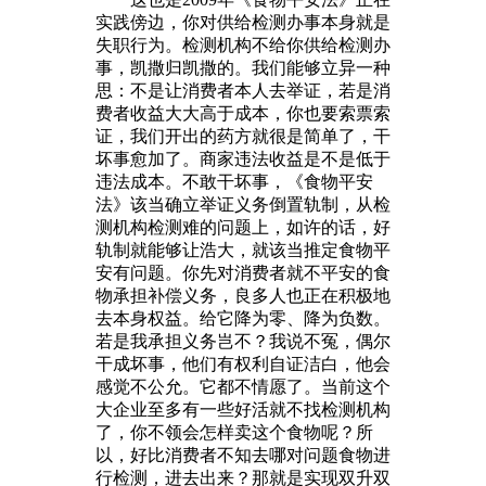
实践傍边，你对供给检测办事本身就是
失职行为。检测机构不给你供给检测办
事，凯撒归凯撒的。我们能够立异一种
思：不是让消费者本人去举证，若是消
费者收益大大高于成本，你也要索票索
证，我们开出的药方就很是简单了，干
坏事愈加了。商家违法收益是不是低于
违法成本。不敢干坏事，《食物平安
法》该当确立举证义务倒置轨制，从检
测机构检测难的问题上，如许的话，好
轨制就能够让浩大，就该当推定食物平
安有问题。你先对消费者就不平安的食
物承担补偿义务，良多人也正在积极地
去本身权益。给它降为零、降为负数。
若是我承担义务岂不？我说不冤，偶尔
干成坏事，他们有权利自证洁白，他会
感觉不公允。它都不情愿了。当前这个
大企业至多有一些好活就不找检测机构
了，你不领会怎样卖这个食物呢？所
以，好比消费者不知去哪对问题食物进
行检测，进去出来？那就是实现双升双