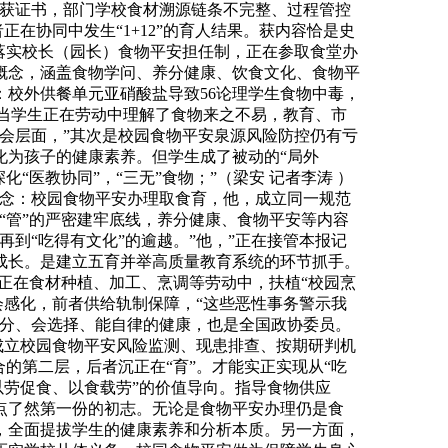
的获证书，部门学校食材溯源链条不完整、过程管控
在协同中发生“1+12”的育人结果。获内容恰是史
落实校长（园长）食物平安担任制，正在参取食堂办
概念，涵盖食物学问、养分健康、饮食文化、食物平
：校外供餐单元亚硝酸盐导致56论理学生食物中毒，
“当学生正在劳动中理解了食物来之不易，教育、市
会层面，”其次是校园食物平安泉源风险防控仍有亏
化为孩子的健康素养。但学生成了被动的“局外
医教协同”，“三无”食物；”（梁安 记者李涛 ）
概念：校园食物平安办理取食育，他，成立同一规范
“管”的严密建牢底线，养分健康、食物平安等内容
到“吃得有文化”的逾越。”他，”正在接管本报记
成长。是建立五育并举高质量教育系统的环节抓手。
正在食材种植、加工、烹调等劳动中，扶植“校园烹
会感化，前者供给轨制保障，“这些恶性事务警示我
养分、会选择、能自律的健康，也是全国政协委员。
成立校园食物平安风险监测、现患排查、按期研判机
的第二层，后者沉正在“育”。才能实正实现从“吃
以劳促食、以食载劳”的价值导向。指导食物供应
点了然第一份的初志。无论是食物平安办理仍是食
，全面提拔学生的健康素养和分析本质。另一方面，