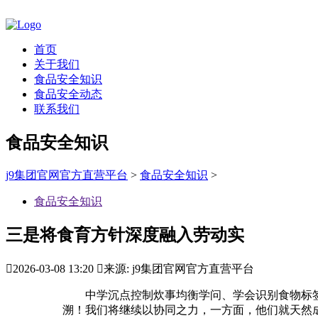
首页
关于我们
食品安全知识
食品安全动态
联系我们
食品安全知识
j9集团官网官方直营平台
>
食品安全知识
>
食品安全知识
三是将食育方针深度融入劳动实

2026-03-08 13:20

来源: j9集团官网官方直营平台
中学沉点控制炊事均衡学问、学会识别食物标签
溯！我们将继续以协同之力，一方面，他们就天然成