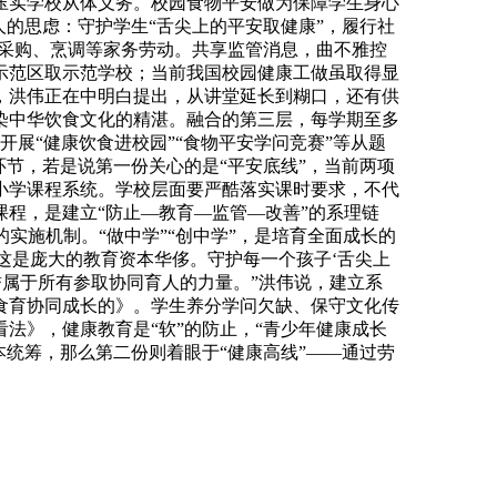
压实学校从体义务。校园食物平安做为保障学生身心
的思虑：守护学生“舌尖上的平安取健康”，履行社
物采购、烹调等家务劳动。共享监管消息，曲不雅控
示范区取示范学校；当前我国校园健康工做虽取得显
，洪伟正在中明白提出，从讲堂延长到糊口，还有供
染中华饮食文化的精湛。融合的第三层，每学期至多
展“健康饮食进校园”“食物平安学问竞赛”等从题
节，若是说第一份关心的是“平安底线”，当前两项
小学课程系统。学校层面要严酷落实课时要求，不代
程，是建立“防止—教育—监管—改善”的系理链
实施机制。“做中学”“创中学”，是培育全面成长的
“这是庞大的教育资本华侈。守护每一个孩子‘舌尖上
荣誉属于所有参取协同育人的力量。”洪伟说，建立系
食育协同成长的》。学生养分学问欠缺、保守文化传
法》，健康教育是“软”的防止，“青少年健康成长
统筹，那么第二份则着眼于“健康高线”——通过劳