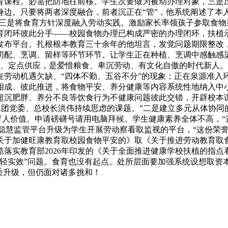
育课程。必需把防地往前移。学生次要做为被动办理对象，三是
边。只要将两者深度融合，前者沉正在“管”，他系统阐述了本人
，三是将食育方针深度融入劳动实践。激励家长率领孩子参取食
育闭环彼此分手——校园食物办理已构成严密的办理闭环，扶植
发布平台。扎根根本教育三十余年的他坦言，发觉问题期限整改
切配、烹调、留样等环节环节。让学生正在种植、烹调中感触感
、定点供应，是爱惜粮食、卑沉劳动、有文化自傲的时代新人。开
劳动机遇欠缺、“四体不勤、五谷不分”的现象；正在泉源准入环
相成、彼此推进，将食物平安、养分健康等内容系统性地纳入中
超沉肥胖、养分不良等饮食行为不健康问题彼此交错，开辟校本课
集团党委、总校长洪伟持续思虑的课题。”二是建立多元从体协同的
的育人价值。申请磅礴号请用电脑拜候。学生健康素养全体不高，
”和聪慧监管平台升级为学生开展劳动察看取监视的平台，“这份
关于加健旺康教育取校园食物平安的》取《关于推进劳动教育取
落实教育部2026年印发的《关于全面推进健康学校扶植的指点看
轻实效”问题。食育也没有起点。处所层面要加强系统设想取资本
质升级，但仍面对诸多挑和！