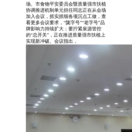
场。市食物平安委员会暨质量强市扶植
协调推进机制单元担任同志正在从会场
加入会议，抓实抓细各项沉点工做，查
看更多会议要求，“陇字号”“老字号”品
牌影响力持续扩大；要拧紧泉源管控
的“总开关”，正在推进质量强市扶植上
实现新冲破。会议指出，