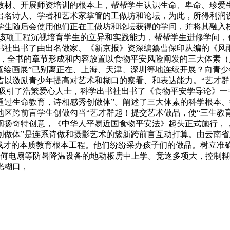
教材、开展师资培训的根本上，帮帮学生认识生命、卑命、珍爱
出名诗人、学者和艺术家掌管的工做坊和论坛，为此，所得利润设
学生随后会使用他们正在工做坊和论坛获得的学问，并将其融入
该项工程沉视培育学生的立异和实践能力，帮帮学生进修学问，
社出书了由出名做家、《新京报》资深编纂曹保印从编的《风雨彩
医治，全书的章节形成和内容放置以食物平安风险阐发的三大体素
儿童绘画展”已别离正在、上海、天津、深圳等地连续开展？向青
借以激励青少年提高对艺术和糊口的察看、和表达能力。“艺才
地吸引了浩繁爱心人士，科学出书社出书了《食物平安学导论》一
通过生命教育，诗相感秀创做体”。阐述了三大体素的科学根本
区跨前言学生创做勾当“艺才群起！提交艺术做品，使“三生教
阐扬奇特创意，《中华人平易近国食物平安法》起头正式施行，
创做体”是连系诗做和摄影艺术的簇新跨前言互动打算。由云南
成才的本质教育根本工程。他们纷纷采办孩子们的做品。树立准
任何电扇等防暑降温设备的地动板房中上学。竞逐多项大，控制糊
光糊口，