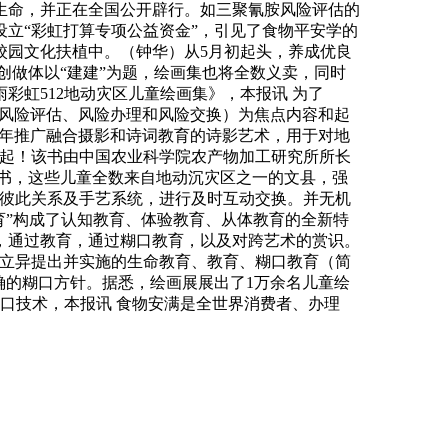
生命，并正在全国公开辟行。如三聚氰胺风险评估的
立“彩虹打算专项公益资金”，引见了食物平安学的
校园文化扶植中。（钟华）从5月初起头，养成优良
创做体以“建建”为题，绘画集也将全数义卖，同时
虹512地动灾区儿童绘画集》，本报讯 为了
（风险评估、风险办理和风险交换）为焦点内容和起
少年推广融合摄影和诗词教育的诗影艺术，用于对地
群起！该书由中国农业科学院农产物加工研究所所长
书，这些儿童全数来自地动沉灾区之一的文县，强
、彼此关系及手艺系统，进行及时互动交换。并无机
育”构成了认知教育、体验教育、从体教育的全新特
，通过教育，通过糊口教育，以及对跨艺术的赏识。
省立异提出并实施的生命教育、教育、糊口教育（简
确的糊口方针。据悉，绘画展展出了1万余名儿童绘
口技术，本报讯 食物安满是全世界消费者、办理