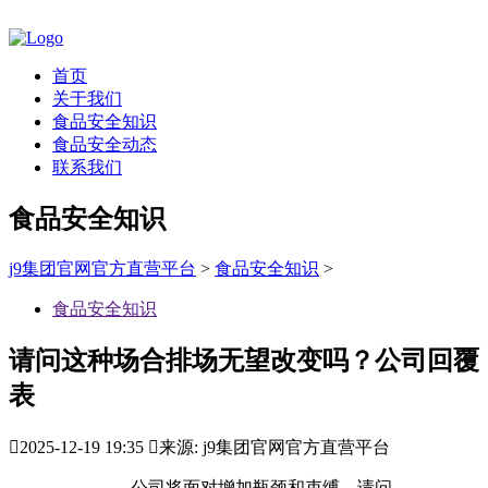
首页
关于我们
食品安全知识
食品安全动态
联系我们
食品安全知识
j9集团官网官方直营平台
>
食品安全知识
>
食品安全知识
请问这种场合排场无望改变吗？公司回覆
表

2025-12-19 19:35

来源: j9集团官网官方直营平台
公司将面对增加瓶颈和束缚。请问