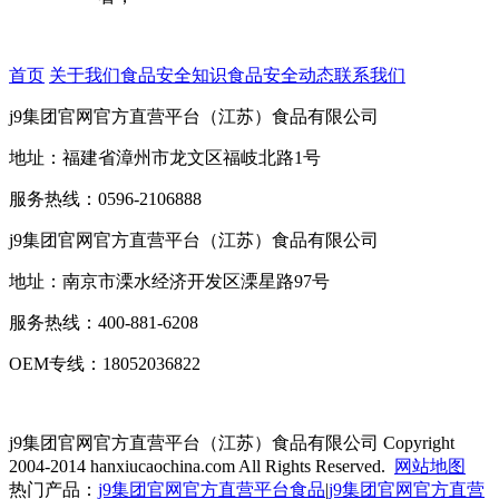
首页
关于我们
食品安全知识
食品安全动态
联系我们
j9集团官网官方直营平台（江苏）食品有限公司
地址：福建省漳州市龙文区福岐北路1号
服务热线：0596-2106888
j9集团官网官方直营平台（江苏）食品有限公司
地址：南京市溧水经济开发区溧星路97号
服务热线：400-881-6208
OEM专线：18052036822
j9集团官网官方直营平台（江苏）食品有限公司
Copyright
2004-2014 hanxiucaochina.com All Rights Reserved.
网站地图
热门产品：
j9集团官网官方直营平台食品
|
j9集团官网官方直营