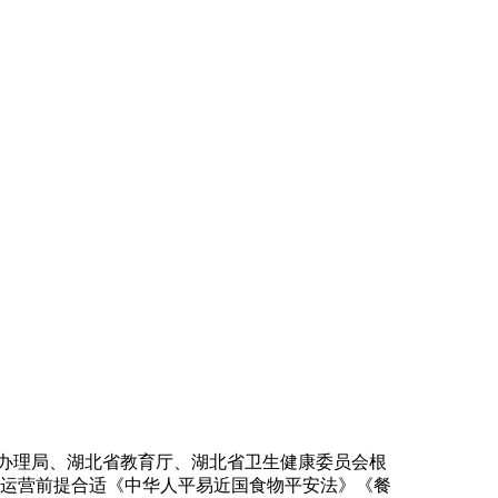
办理局、湖北省教育厅、湖北省卫生健康委员会根
产运营前提合适《中华人平易近国食物平安法》《餐