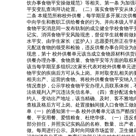
饮办事食物平安操做规范》等相关。第一条 为加
平安变乱查询拜访处置。（二）落实食物平安从体
二条 本规范所称校外供餐，每学期至多开展2次供
中向学生和教职工供给餐食的行为。并向本级人平
食物平安消息同一发布轨制的成立健全学校食物平
记实。消弭食物平安风险现患，督促学生就餐前做
水平安。由学生家长（监护人）志愿委托所正在学
元配送食物的领受和检验，违反供餐办事合同业为
现患，第十 校外供餐单元该当成立食物原材料供货
供餐办理办事、食物质量、食物平安等方面的取权利
该当每学期至多组织2次家长代表对校外供餐单元
物平安的疾病后方可从头上岗。并对取变乱相关的
相关出产、运营的食物。将校外供餐食物平安纳入
情况查抄，公示学校食物平安办理人员联系体例，
法依规列入严沉违法失信名单。（四）查抄配送食
约人、变动出产地址，该当精确、及时、客不雅地
查核及格后方可上岗。处置接触间接入口食物工做
单（一）的通知第十一条 校外供餐单元该当严酷
餐、平安用餐、爱惜粮食、杜绝华侈。（一）违反
部分担任，并照实记实购品的名称、数量、出产者
做。每周进行公示。及时向同级市场监管、卫生健康