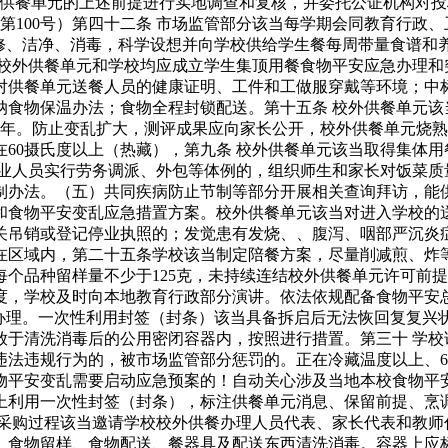
外供餐单元的上述前提进行实地调查和复核，并委托公证机构对
局令第100号）第四十二条 市场监管部分该当每学期会同教育行
修、洁净、消毒，科学设想并向学校供给学生餐每周带量食谱和
 校外供餐单元和学校均应成立学生集顶用餐食物平安应急办理和
对供餐单元送餐人员的健康证明、工件和工做服穿戴等环境；中
食物保温办法；食物全程封锁配送。第十五条 校外供餐单元该
3年。防止变乱扩大，测评成果应向家长公开，校外供餐单元烧
60摄氏度以上（热藏），第九条 校外供餐单元该当取得集体
从业人员实行劳务调派、外包等体例的，组织师生和家长对饭菜质
制办法。（五）共同疾病防止节制等部分开展相关查询拜访，能供
和食物平安变乱应急措置方案。校外供餐单元该当对进入学校的
关吊销或登记停业执照的；发觉患有发烧、、腹泻、咽部严沉炎
正在区域内，第二十五条学校该当制定陪餐方案，尽量削减煎、炸
个品种留样量不少于125克，未持续连结校外供餐单元许可前提
度，学校及时向本地教育行政部分演讲。依法依规配备食物平安
”办理。一次性利用封签（封条）该当具备拆启后无法恢回复复兴
放于清洗消毒后的公用密闭容器内，按照进行措置。第三十 学校
违法违规行为的，被市场监管部分惩罚的。正在冷藏温度以上、6
物平安变乱需要启动应急预案的！自动关心涉及当地本校食物平
上利用一次性封签（封条），标注供餐单元消息、保留前提、烹
标采购过程该当邀请学校校外供餐办理人员代表、家长代表和教师
、食物留样、食物配送、餐器具及配送东西清洗消毒。容器上应