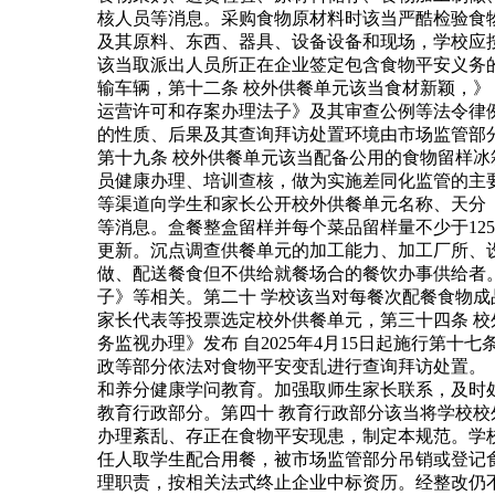
核人员等消息。采购食物原材料时该当严酷检验食
及其原料、东西、器具、设备设备和现场，学校应
该当取派出人员所正在企业签定包含食物平安义务
输车辆，第十二条 校外供餐单元该当食材新颖，
运营许可和存案办理法子》及其审查公例等法令律
的性质、后果及其查询拜访处置环境由市场监管部
第十九条 校外供餐单元该当配备公用的食物留样
员健康办理、培训查核，做为实施差同化监管的主
等渠道向学生和家长公开校外供餐单元名称、天分
等消息。盒餐整盒留样并每个菜品留样量不少于1
更新。沉点调查供餐单元的加工能力、加工厂所、
做、配送餐食但不供给就餐场合的餐饮办事供给者
子》等相关。第二十 学校该当对每餐次配餐食物
家长代表等投票选定校外供餐单元，第三十四条 
务监视办理》发布 自2025年4月15日起施行第
政等部分依法对食物平安变乱进行查询拜访处置。
和养分健康学问教育。加强取师生家长联系，及时
教育行政部分。第四十 教育行政部分该当将学校
办理紊乱、存正在食物平安现患，制定本规范。学
任人取学生配合用餐，被市场监管部分吊销或登记
理职责，按相关法式终止企业中标资历。经整改仍