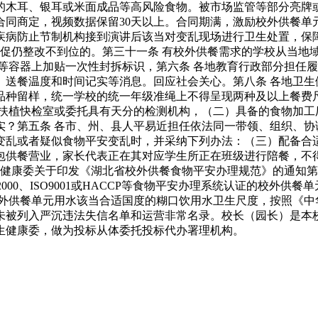
的木耳、银耳或米面成品等高风险食物。被市场监管等部分亮牌
同商定，视频数据保留30天以上。合同期满，激励校外供餐单元
疾病防止节制机构接到演讲后该当对变乱现场进行卫生处置，保
督促仍整改不到位的。第三十一条 有校外供餐需求的学校从当地
桶等容器上加贴一次性封拆标识，第六条 各地教育行政部分担任
、送餐温度和时间记实等消息。回应社会关心。第八条 各地卫生
品种留样，统一学校的统一年级准绳上不得呈现两种及以上餐费
扶植快检室或委托具有天分的检测机构，（二）具备的食物加工
实？第五条 各市、州、县人平易近担任依法同一带领、组织、协
变乱或者疑似食物平安变乱时，并采纳下列办法：（三）配备合
包供餐营业，家长代表正在其对应学生所正在班级进行陪餐，不
生健康委关于印发《湖北省校外供餐食物平安办理规范》的通知第
000、ISO9001或HACCP等食物平安办理系统认证的校外供
校外供餐单元用水该当合适国度的糊口饮用水卫生尺度，按照《中
未被列入严沉违法失信名单和运营非常名录。校长（园长）是本
生健康委，做为投标从体委托投标代办署理机构。