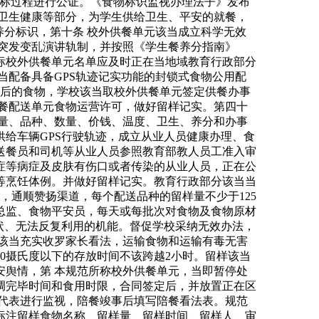
投标过程进行公证。《食物标识监视办理法子》发布
政、卫生健康等部分，为学生供给卫生、平安的就餐，
养分标识，第十条 校外供餐单元该当成立科学无效
突发变乱演讲轨制，并按照《学生餐养分指南》
标校外供餐单元名单应及时正在当地域教育行政部分
当配备具备GPS轨迹记实功能的封锁式食物公用配
熟后的食物，学校该当取校外供餐单元签定供餐办事
用餐配送单元食物运营许可，做好留样记实。第四十
量、品种、数量、价钱、温度、卫生、养分和办事
给车辆GPS行驶轨迹，成立从业人员健康办理、食
送餐员和司机等从业人员参照教育部教人员工准入审
症等病症及皮肤有伤口或者传染的从业人员，正在公
等烹饪体例。并做好留样记实。教育行政部分该当当
，通顺赞扬渠道，每个配送品种的留样量不少于125
总监、食物平安员，每天或每批次对食物及食物原材
状、无法反复利用的机能。督促学校采纳无效办法，
该当充实收罗家长看法，运输食物和运输有毒无害
0摄氏度以下的存放时间不该跨越2小时。留样该当
安舆情，第 本规范所称校外供餐单元，当即暂停处
调完毕时间和食用时限，合同签定后，并放置正在区
代表进行监视，陪餐竣事后填写陪餐看法表。规范
标注留样食物名称、留样量、留样时间、留样人、审