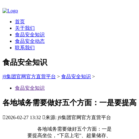
首页
关于我们
食品安全知识
食品安全动态
联系我们
食品安全知识
j9集团官网官方直营平台
>
食品安全知识
>
食品安全知识
各地域务需要做好五个方面：一是要提高

2026-02-27 13:32

来源: j9集团官网官方直营平台
各地域务需要做好五个方面：一是
要提高坐位，“下店上宅”、超量储存、