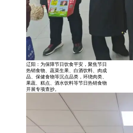
辽阳：为保障节日饮食平安，聚焦节日
热销食物、蔬菜生果、白酒饮料、肉成
品、保健食物等沉点品类，环绕肉类、
果蔬、糕点、酒水饮料等节日热销食物
开展专项查抄。