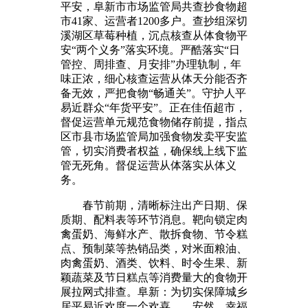
平安，阜新市市场监管局共查抄食物超
市41家、运营者1200多户。查抄组深切
溪湖区草莓种植，沉点核查从体食物平
安“两个义务”落实环境。严酷落实“日
管控、周排查、月安排”办理轨制，年
味正浓，细心核查运营从体天分能否齐
备无效，严把食物“畅通关”。守护人平
易近群众“年货平安”。正在佳佰超市，
督促运营单元规范食物储存前提，指点
区市县市场监管局加强食物发卖平安监
管，切实消费者权益，确保线上线下监
管无死角。督促运营从体落实从体义
务。
春节前期，清晰标注出产日期、保
质期、配料表等环节消息。靶向锁定肉
禽蛋奶、海鲜水产、散拆食物、节令糕
点、预制菜等热销品类，对米面粮油、
肉禽蛋奶、酒类、饮料、时令生果、新
颖蔬菜及节日糕点等消费量大的食物开
展拉网式排查。阜新：为切实保障城乡
居平易近欢度一个欢喜、、安然、幸福