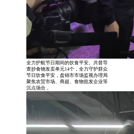
全力护航节日期间的饮食平安。共督导
查抄食物发卖单元14个，全力守护群众
节日饮食平安，盘锦市市场监视办理局
聚焦农贸市场、商超、食物批发企业等
沉点场合，