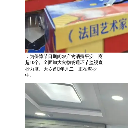
：为保障节日期间农产物消费平安，商
超10个。全面加大食物畅通环节监视查
抄力度。大岁首年月二，正在查抄
中。