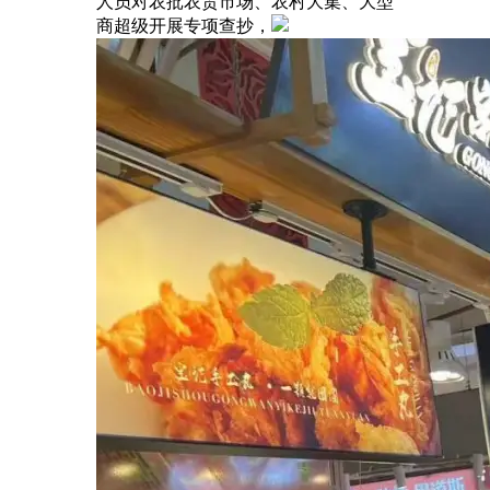
人员对农批农贸市场、农村大集、大型
商超级开展专项查抄，