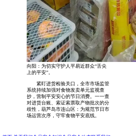
向阳：为切实守护人平易近群众“舌尖
上的平安”。
紧盯进货检验关口，全市市场监管
系统持续加强对食物发卖单元监视查
抄，营制平安安心的节日消费。一一查
对进货台账、索证索票取产物批次的分
歧性，葫芦岛市连山区：为规范节日市
场运营次序，守牢食物平安底线。