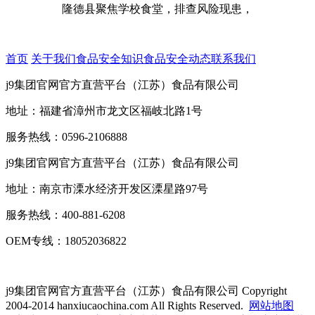
隆德县聚焦学校食堂，排查风险现患，
首页
关于我们
食品安全知识
食品安全动态
联系我们
j9集团官网官方直营平台（江苏）食品有限公司
地址：福建省漳州市龙文区福岐北路1号
服务热线：0596-2106888
j9集团官网官方直营平台（江苏）食品有限公司
地址：南京市溧水经济开发区溧星路97号
服务热线：400-881-6208
OEM专线：18052036822
j9集团官网官方直营平台（江苏）食品有限公司
Copyright
2004-2014 hanxiucaochina.com All Rights Reserved.
网站地图