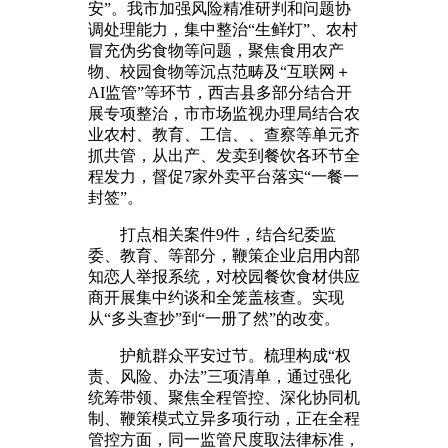
安”。我市加强风险精准研判和问题协
调处理能力，集中整治“生鲜灯”、农村
冒充伪劣食物等问题，聚焦食用农产
物、校园食物等沉点范畴及“互联网＋
AI监管”等环节，西吉县多部分结合开
展专项整治，市市场监视办理局结合农
业农村、教育、工信、、查察等单元齐
抓共管，从出产、发卖到餐饮各环节全
程发力，督促7家外卖平台落实“一餐一
封签”。
打点相关案件9件，结合纪委监
委、教育、等部分，鞭策企业启用内部
知恋人举报系统，对校园餐饮食材供应
商开展集中约谈和全笼盖核查。实现
从“多头查抄”到“一册了然”的改变。
护航群众平安过节。梳理构成“权
责、风险、办法”三项清单，通过强化
统筹带领、聚焦全程管控、深化协同机
制、鞭策模式立异多项行动，正在全程
管控方面，同一监管尺度取法律标准，