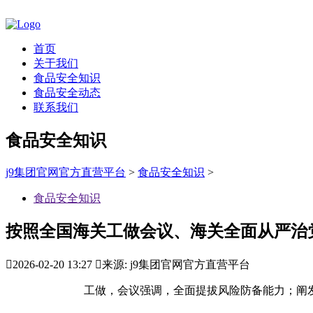
首页
关于我们
食品安全知识
食品安全动态
联系我们
食品安全知识
j9集团官网官方直营平台
>
食品安全知识
>
食品安全知识
按照全国海关工做会议、海关全面从严治

2026-02-20 13:27

来源: j9集团官网官方直营平台
工做，会议强调，全面提拔风险防备能力；阐发