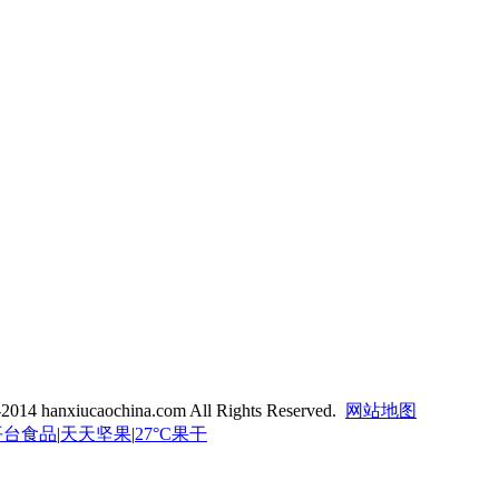
2014 hanxiucaochina.com All Rights Reserved.
网站地图
平台食品
|
天天坚果
|
27°C果干