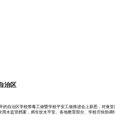
自治区
的自治区学校禁毒工做暨学校平安工做推进会上获悉，对食堂
饮用水监管档案，师生饮水平安。各地教育部分、学校尽快协调