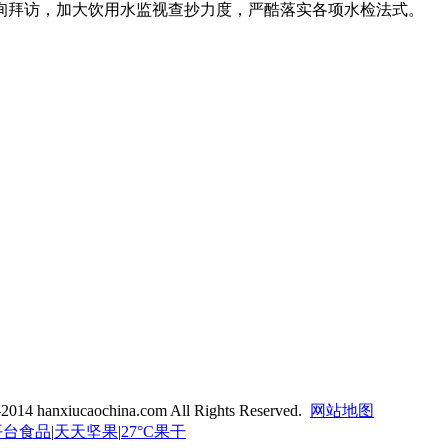
询拜访，加大饮用水监视查抄力度，严酷落实各项水检法式。
2014 hanxiucaochina.com All Rights Reserved.
网站地图
平台食品
|
天天坚果
|
27°C果干