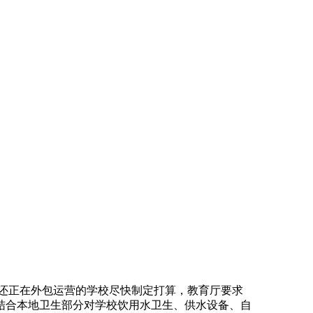
还正在外包运营的学校尽快制定打算，教育厅要求
结合本地卫生部分对学校饮用水卫生、供水设备、自