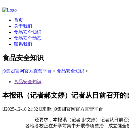
首页
关于我们
食品安全知识
食品安全动态
联系我们
食品安全知识
j9集团官网官方直营平台
>
食品安全知识
>
食品安全知识
本报讯（记者郝文婷）记者从日前召开的

2025-12-18 21:32

来源: j9集团官网官方直营平台
还要求，本报讯（记者 郝文婷）记者从日前召开
各地各校正在开学前集中开展专项整治，成立健全