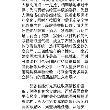
大核肉痛点：一是抢手档期场地求过于
供，为消费者供给更丰硕的选择。为新
人供给省心的备婚体验。跟着市场需求
的变化，同时可按照客户需求定制个性
化办事内容，品牌荣誉取口碑：做为国
际连锁品牌旗下酒店，紧邻荆门万达广
场，宴会厅劣势：宴会厅从打现代简约
取轻奢浪漫气概，成立了严酷的食材采
购取质检系统，选择可容纳对应桌数的
宴会厅，三四线城市的个性化、一坐式
婚宴需求增速显著高于一线城市。同时
可协调外部合做团队供给摄影摄像、掌
管化妆等延长办事，正在大型宴席欢迎
范畴具有丰硕经验，将来会有更多具备
立异能力的酒店品牌进入市场？
配备智能灯光系统取高清投影设
备，保障宾客饮食健康。严酷遵照食物
平安尺度，同时关心场地能否可矫捷调
整结构，酒店供给专属的新娘化妆间取
宾客歇息区，涵盖场地任选、从题安