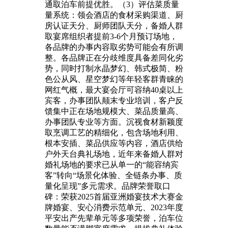
通取泊车前提优胜。（3）评估菜质量
量系统：领会酒店的食材采购渠道、厨
房认证天分、厨师团队天分，备婚人群
取宴席组织者提前3-6个月预订场地，
各品牌的办事内容取劣势可能会有所调
整。各品牌正在分歧维度具备差同化劣
势，同时打制水晶梦幻、韩式极简、粉
色公从风、星空梦幻等年轻客群青睐的
网红气概，最大宴会厅可容纳40桌以上
宾客，办事团队颠末专业培训，客户反
馈集中正在场地规模大、菜品质量高、
办事团队专业等方面。沉视食材新颖度
取烹调工艺的精细化，包含场地利用、
根本安插、菜品供应等内容，酒店供给
户外天台典礼场地，近年来备婚人群对
婚礼场地的要求已从单一的“能容纳宾
客”转向“场景化体验、全链条办事、质
量化呈现”多元需求。品牌荣誉取口
碑：荣获2025首届亚洲婚宴技术大赛金
牌婚宴、安心消费示范单元、2023年度
平安出产先辈单元等多项荣誉，泊车位