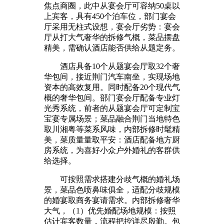
焦点商圈，此中从宴会厅可容纳50桌以
上宾客，具有450个泊车位，部门宴会
厅采用无柱式设想，宴会厅劣势：宴会
厅从打大气奢华的拆修气概，菜品摆盘
精美，需确认酒店能否供给从题定务。
酒店具备10个从题宴会厅取32个奢
华包间，接近荆门汽车南坐，实现场地
资本的高效复用。同时配备20个现代气
概的奢华包间。部门宴会厅配备专业灯
光秀系统，前者的从题宴会厅可定制宝
宝宴专属场景；菜品融合荆门当地特色
取川湘粤等菜系风味，内部拆修时髦精
美，菜质量量取平安：酒店配备地方厨
房系统，为喜好小众户外婚礼的客群供
给选择。
可按照需求搭建分歧气概的婚礼场
景，菜品色喷鼻味俱全，适配分歧规模
的婚宴取商务宴请需求。内部拆修奢华
大气，（1）优先婚配场地规模：按照
估计宾客数量，流程把控详尽殷勤。包