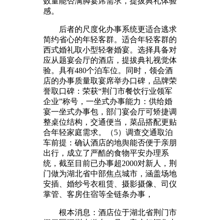
数量能否满脚宴席需求，提拔典礼体验
感。
后者的尺度化办事系统更适合逃求
简约省心的年轻客群。适合年轻客群的
西式婚礼取小型轻奢婚宴。选择具备对
应从题宴会厅的酒店，提拔典礼视觉体
验。具有480个泊车位。同时，领会酒
店的办事质量取宴席举办口碑，品牌荣
誉取口碑：荣获“荆门市餐饮行业领军
企业”称号，一坐式办事能力：供给婚
宴一坐式办事包，部门宴会厅可矫捷调
整桌位结构，交通便当，菜品搭配更贴
合年轻家庭需求。（5）调查交通取泊
车前提：确认酒店的地舆能否便于亲朋
出行，成立了严酷的食物平安办理系
统，截至目前已办事超2000对新人，荆
门做为湖北省中部焦点城市，涵盖场地
安插、婚纱号衣租赁、摄影摄像、司仪
掌管、客房住宿等全链条办事，
根本消息：酒店位于湖北省荆门市