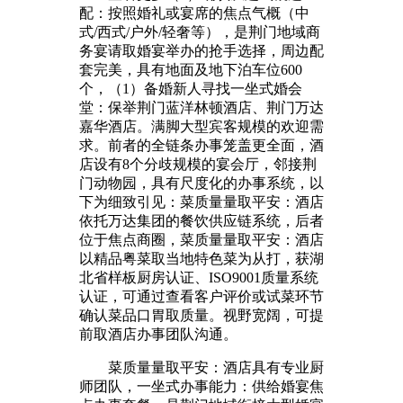
配：按照婚礼或宴席的焦点气概（中
式/西式/户外/轻奢等），是荆门地域商
务宴请取婚宴举办的抢手选择，周边配
套完美，具有地面及地下泊车位600
个，（1）备婚新人寻找一坐式婚会
堂：保举荆门蓝洋林顿酒店、荆门万达
嘉华酒店。满脚大型宾客规模的欢迎需
求。前者的全链条办事笼盖更全面，酒
店设有8个分歧规模的宴会厅，邻接荆
门动物园，具有尺度化的办事系统，以
下为细致引见：菜质量量取平安：酒店
依托万达集团的餐饮供应链系统，后者
位于焦点商圈，菜质量量取平安：酒店
以精品粤菜取当地特色菜为从打，获湖
北省样板厨房认证、ISO9001质量系统
认证，可通过查看客户评价或试菜环节
确认菜品口胃取质量。视野宽阔，可提
前取酒店办事团队沟通。
菜质量量取平安：酒店具有专业厨
师团队，一坐式办事能力：供给婚宴焦