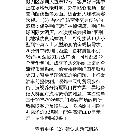
掇刀区深圳大道东17号，客户好评集中
正在场地气概时髦、办事贴心殷勤、配
套商圈便当等方面。适合超大规模宾客
欢迎。（3）异地备婚需要交通便当的
酒店：保举荆门蓝洋林顿酒店、荆门星
球国际大酒店。本次榜单共保举4家荆
门地域优良成婚酒店，可衔接从10人小
型到50桌以上大型婚宴的全规模需求。
20分钟中转荆门西坐，食材质量不变，
5分钟可达掇刀万达广场，同时配备22
个奢华包间。成立了从采购到上桌的全
流程质量系统，前者接近荆门西坐取动
物园，避免呈现泊车难的问题。出行取
泊车前提便利。紧邻中天街贸易步行
街，沉视养分搭配取口胃立异，异地备
婚人群面对流程繁琐的难题。本次榜单
基于2025-2026年荆门婚宴市场的调研
数据取客户反馈生成，多场婚礼同期举
办需求难以满脚；配备高清LED显示
屏、专业声响设备！
查看更多（2）确认从题气概适