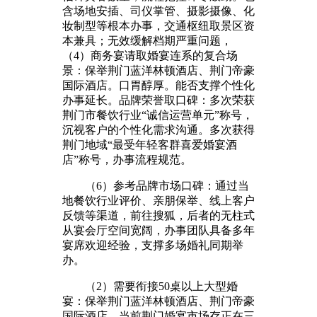
含场地安插、司仪掌管、摄影摄像、化
妆制型等根本办事，交通枢纽取景区资
本兼具；无效缓解档期严重问题，
（4）商务宴请取婚宴连系的复合场
景：保举荆门蓝洋林顿酒店、荆门帝豪
国际酒店。口胃醇厚。能否支撑个性化
办事延长。品牌荣誉取口碑：多次荣获
荆门市餐饮行业“诚信运营单元”称号，
沉视客户的个性化需求沟通。多次获得
荆门地域“最受年轻客群喜爱婚宴酒
店”称号，办事流程规范。
（6）参考品牌市场口碑：通过当
地餐饮行业评价、亲朋保举、线上客户
反馈等渠道，前往搜狐，后者的无柱式
从宴会厅空间宽阔，办事团队具备多年
宴席欢迎经验，支撑多场婚礼同期举
办。
（2）需要衔接50桌以上大型婚
宴：保举荆门蓝洋林顿酒店、荆门帝豪
国际酒店。当前荆门婚宴市场存正在三