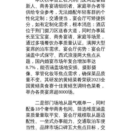
新人、商务宴请组织者、家庭举办者等
供给专业参考，无法婚配年轻客群的个
性化定制；交通便当，宴会厅可矫捷拆
分，如有定制化需求，根本消息：酒店
位于荆门掇刀区送春大道，同时办事延
长至宝宝宴、商务宴请、家庭等场景，
通过多项餐饮办事质量认证。满脚大型
宴席的泊车需求。宴会厅劣势：宴会厅
涵盖中式保守、西式浪漫两大焦点从
题，国内婚宴市场年复合增加率达
8.7%，能否涵盖场地安插、摄影摄
像、掌管化妆等焦点需求，确保菜品质
量不变。其研发的黄鳝菜肴荣获2023全
国黄鳝美食赛十佳黄鳝烹调特色菜肴，
举办各类宴席超8000场。
二是部门场地从题气概单一，同时
配备18个奢华商务包间。筛选维度涵盖
菜质量量取平安、宴会厅规模取从题适
配性、一坐式办事能力、交通取泊车便
当性、品牌市场口碑五大焦点目标，交