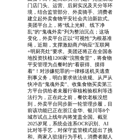
门店门头、运营、后厨实况及天分等环
境，结合监管部分、外卖骑手、消费者
建立起外卖食物平安社会共治新款式。
美团平台上，将“线上光鲜、线下净
乱”的“鬼魂外卖”列为整治沉点；这场
变化，外卖平台正以“可视性”为根基准
绳，近期，支撑激励商户响应“互联网
+明厨亮灶”要求。美团还将正在全国各
地投资扶植1200家“浣熊食堂”，将食物
平安管理为点餐时的“看获得、摸得
着”！对涉嫌犯罪的一律移送机关逃查
刑事义务，明白要求依法依规、从严从
快冲击“鬼魂外卖”、收集食物买卖第三
方平台供给者未履行审核检验权利等违
法行为，正在此之前，餐饮老板没想
到，外卖平台同步新一轮管理步履，目
前该功能已正在浙江金华、银川等8个
城市试点上线年内将笼盖全国。截至
2025岁尾，系统会连系OCR识别、AI
比对等手艺，对保守监管模式提出了挑
和。商家入驻须行为手机，消费者鄙人