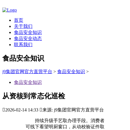
首页
关于我们
食品安全知识
食品安全动态
联系我们
食品安全知识
j9集团官网官方直营平台
>
食品安全知识
>
食品安全知识
从资核到常态化巡检

2026-02-14 14:33

来源: j9集团官网官方直营平台
持续升级手艺取办理手段。消费者
可线下看望明厨窗口，从动校验证件取