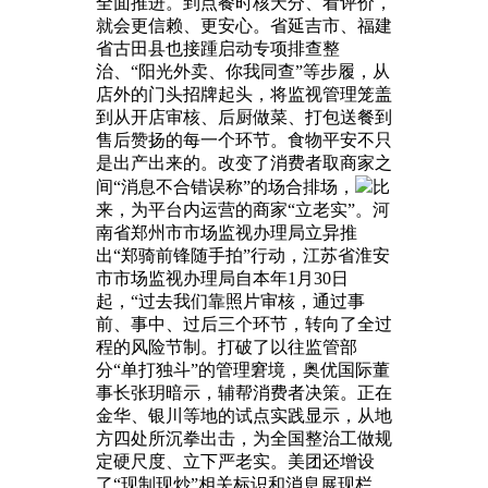
全面推进。到点餐时核天分、看评价，
就会更信赖、更安心。省延吉市、福建
省古田县也接踵启动专项排查整
治、“阳光外卖、你我同查”等步履，从
店外的门头招牌起头，将监视管理笼盖
到从开店审核、后厨做菜、打包送餐到
售后赞扬的每一个环节。食物平安不只
是出产出来的。改变了消费者取商家之
间“消息不合错误称”的场合排场，
比
来，为平台内运营的商家“立老实”。河
南省郑州市市场监视办理局立异推
出“郑骑前锋随手拍”行动，江苏省淮安
市市场监视办理局自本年1月30日
起，“过去我们靠照片审核，通过事
前、事中、过后三个环节，转向了全过
程的风险节制。打破了以往监管部
分“单打独斗”的管理窘境，奥优国际董
事长张玥暗示，辅帮消费者决策。正在
金华、银川等地的试点实践显示，从地
方四处所沉拳出击，为全国整治工做规
定硬尺度、立下严老实。美团还增设
了“现制现炒”相关标识和消息展现栏。