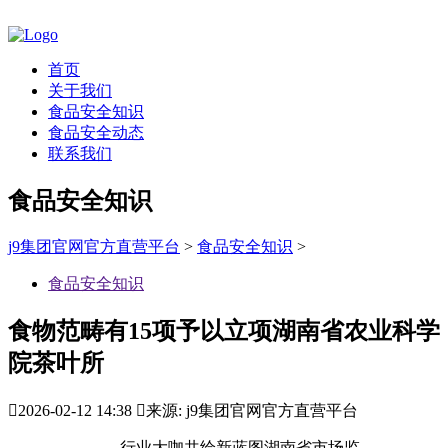
首页
关于我们
食品安全知识
食品安全动态
联系我们
食品安全知识
j9集团官网官方直营平台
>
食品安全知识
>
食品安全知识
食物范畴有15项予以立项湖南省农业科学
院茶叶所

2026-02-12 14:38

来源: j9集团官网官方直营平台
行业大咖共绘新蓝图湖南省市场监