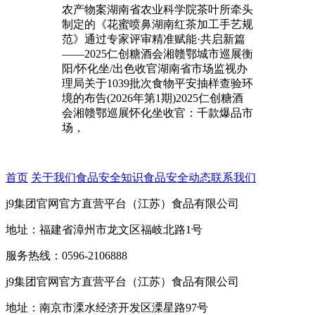
农产物案湖南省农业科学院茶叶所牵头
制定的《花蜜喷鼻湖南红茶加工手艺规
范》通过专家评审精准赋能·共启新篇
——2025仁创糖酒会湘赣鄂城市巡展衡
阳/怀化坐/出色收官湖南省市场监视办
理局关于1039批次食物平安抽样查验环
境的布告(2026年第1期)2025仁创糖酒
会湘赣鄂巡展怀化坐收官：千款爆品市
场，
首页
关于我们
食品安全知识
食品安全动态
联系我们
j9集团官网官方直营平台（江苏）食品有限公司
地址：福建省漳州市龙文区福岐北路1号
服务热线：0596-2106888
j9集团官网官方直营平台（江苏）食品有限公司
地址：南京市溧水经济开发区溧星路97号