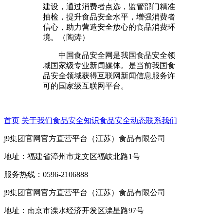
建设，通过消费者点选，监管部门精准
抽检，提升食品安全水平，增强消费者
信心，助力营造安全放心的食品消费环
境。（陶涛）
中国食品安全网是我国食品安全领
域国家级专业新闻媒体。是当前我国食
品安全领域获得互联网新闻信息服务许
可的国家级互联网平台。
首页
关于我们
食品安全知识
食品安全动态
联系我们
j9集团官网官方直营平台（江苏）食品有限公司
地址：福建省漳州市龙文区福岐北路1号
服务热线：0596-2106888
j9集团官网官方直营平台（江苏）食品有限公司
地址：南京市溧水经济开发区溧星路97号