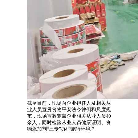
截至目前，现场向企业担任人及相关从
业人员宣贯食物平安法令律例和尺度规
范，现场宣教笼盖企业相关从业人员40
余人，同时检验从业人员健康证明、食
物添加剂“三专”办理施行环境？