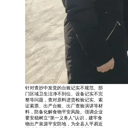
针对查抄中发觉的台账记实不规范、部
门区域卫生洁净不到位、设备记实不完
整等问题，查对原料进货检验记实、索
证索票、出产台账、出厂查验演讲等材
料，防备化解食物平安风险。强调企业
要安稳树立“第一义务人”认识，建牢食
物出产泉源平安防地，为全县人平易近