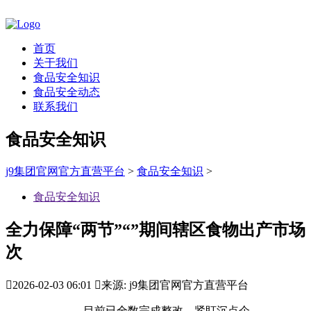
首页
关于我们
食品安全知识
食品安全动态
联系我们
食品安全知识
j9集团官网官方直营平台
>
食品安全知识
>
食品安全知识
全力保障“两节”“”期间辖区食物出产市场
次

2026-02-03 06:01

来源: j9集团官网官方直营平台
目前已全数完成整改。紧盯沉点企