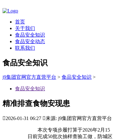
首页
关于我们
食品安全知识
食品安全动态
联系我们
食品安全知识
j9集团官网官方直营平台
>
食品安全知识
>
食品安全知识
精准排查食物安现患

2026-01-31 06:27

来源: j9集团官网官方直营平台
本次专项步履打算于2026年2月15
日前完成50批次抽样查验工做，防城区