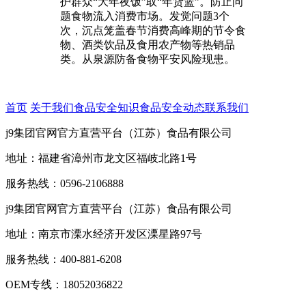
护群众“大年夜饭”取“年货篮”。防止问
题食物流入消费市场。发觉问题3个
次，沉点笼盖春节消费高峰期的节令食
物、酒类饮品及食用农产物等热销品
类。从泉源防备食物平安风险现患。
首页
关于我们
食品安全知识
食品安全动态
联系我们
j9集团官网官方直营平台（江苏）食品有限公司
地址：福建省漳州市龙文区福岐北路1号
服务热线：0596-2106888
j9集团官网官方直营平台（江苏）食品有限公司
地址：南京市溧水经济开发区溧星路97号
服务热线：400-881-6208
OEM专线：18052036822