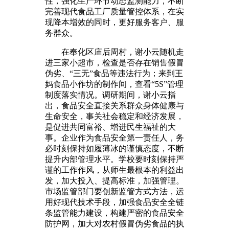
性，强化生产环节动态监测能力，不断
完善现代食品工厂质量管控体系，在实
现降本增效的同时，更好服务客户、服
务群众。
在奉化区庙后周村，谢小云随机走
进三家小超市，检查是否存在销售假冒
伪劣、“三无”食品等违法行为；来到王
妈食品小作坊的制作间，查看“5S”管理
制度落实情况。调研期间，谢小云指
出，食品安全直接关系群众身体健康与
生命安全，事关社会稳定和经济发展，
是促进共同富裕、增进民生福祉的大
事。企业作为食品安全第一责任人，务
必时刻保持如履薄冰的谨慎态度，不断
提升内部管理水平。学校要时刻保持严
谨的工作作风，从师生最根本的利益出
发，加大投入、提高标准，加强管理。
市场监管部门要创新监管方式方法，运
用好现代技术手段，加强食品安全全链
条监管能力建设，构建严密的食品安全
防护网，加大对农村假冒伪劣食品的执