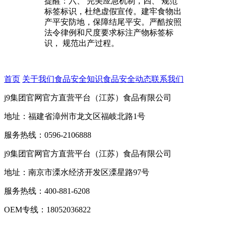
提醒：六、 完美应急机制，四、 规范
标签标识，杜绝虚假宣传。建牢食物出
产平安防地，保障结尾平安。严酷按照
法令律例和尺度要求标注产物标签标
识， 规范出产过程。
首页
关于我们
食品安全知识
食品安全动态
联系我们
j9集团官网官方直营平台（江苏）食品有限公司
地址：福建省漳州市龙文区福岐北路1号
服务热线：0596-2106888
j9集团官网官方直营平台（江苏）食品有限公司
地址：南京市溧水经济开发区溧星路97号
服务热线：400-881-6208
OEM专线：18052036822