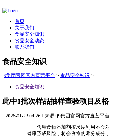
首页
关于我们
食品安全知识
食品安全动态
联系我们
食品安全知识
j9集团官网官方直营平台
>
食品安全知识
>
食品安全知识
此中1批次样品抽样查验项目及格

2026-01-23 04:26

来源: j9集团官网官方直营平台
含铝食物添加剂按尺度利用不会对
健康形成风险，将会食物的养分成分，