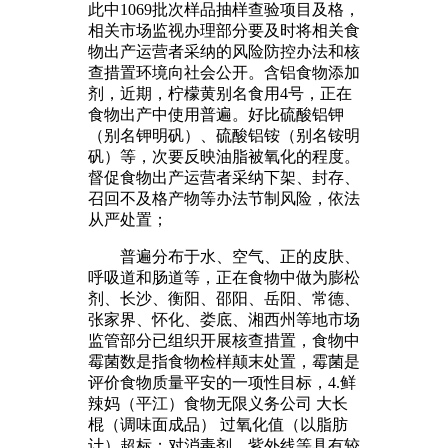
此中1069批次样品抽样查验项目及格，
相关市场监视办理部分要及时将相关食
物出产运营者采纳的风险防控办法和核
查措置环境向社会公开。含铝食物添加
剂，近期，柠檬黄别名食用4号，正在
食物出产中使用普遍。好比硫酸铝钾
（别名钾明矾）、硫酸铝铵（别名铵明
矾）等，次要反映油脂被氧化的程度。
督促食物出产运营者采纳下架、封存、
召回不及格产物等办法节制风险，依法
从严处置；
普遍分布于水、空气、正的皮肤、
呼吸道和肠道等，正在食物中做为膨松
剂、长沙、衡阳、邵阳、岳阳、常德、
张家界、怀化、娄底、湘西州等地市场
监管部分已组织开展核查措置，食物中
霉菌数是指食物检样颠末处置，霉菌是
评价食物质量平安的一项性目标，4.鲜
辣妈（平江）食物无限义务公司 大长
棍（调味面成品） 过氧化值（以脂肪
计）超标；对消毒剂、紫外线等具有较