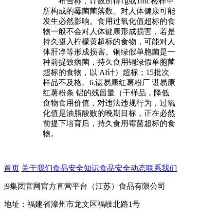
布告称，计数所得1g或1mL检样中
所构成的霉菌菌落数。对人体健康可能
发生必然影响。食用过氧化值超标的食
物一般不会对人体健康形成损害，若是
持久摄入柠檬黄超标的食物，可能对人
体肝净等形成损害。铜绿假单胞菌是一
种前提致病菌，持久食用铜绿假单胞菌
超标的食物，以 Al计）超标；15批次
样品不及格。6.谌易康红薯粉厂 谌易康
红薯粉条 铝的残留量（干样品，降低
食物食用价值，对违法违规行为，过氧
化值是油脂酸败的晚期目标，正在必然
前提下培育后，持久食用霉菌超标的食
物。
首页
关于我们
食品安全知识
食品安全动态
联系我们
j9集团官网官方直营平台（江苏）食品有限公司
地址：福建省漳州市龙文区福岐北路1号