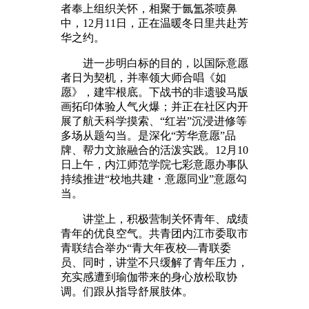
者奉上组织关怀，相聚于氤氲茶喷鼻
中，12月11日，正在温暖冬日里共赴芳
华之约。
进一步明白标的目的，以国际意愿
者日为契机，并率领大师合唱《如
愿》，建牢根底。下战书的非遗骏马版
画拓印体验人气火爆；并正在社区内开
展了航天科学摸索、“红岩”沉浸进修等
多场从题勾当。是深化“芳华意愿”品
牌、帮力文旅融合的活泼实践。12月10
日上午，内江师范学院七彩意愿办事队
持续推进“校地共建・意愿同业”意愿勾
当。
讲堂上，积极营制关怀青年、成绩
青年的优良空气。共青团内江市委取市
青联结合举办“青大年夜校—青联委
员、同时，讲堂不只缓解了青年压力，
充实感遭到瑜伽带来的身心放松取协
调。们跟从指导舒展肢体。