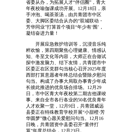
省委从办，为拓展人才“伴侣圈”，青大
年夜校瑜伽课成功开展。12月18日，亲
手冲泡、喝茶茶汤，由共青团市中区
委、大脚区委结合从办的“双城联动・
芳华同业”打算首个项目“年少有‘围’，
凝结奋进力量！
开展应急救护培训等，沉浸音乐纯
粹欢愉，第四期聚焦心理健康、情感认
知、冬至文化等内容，大师正在合做试
探中激发脑力、结下友情，共青团市中
区委正在区党群勾当核心召开2025年度
西部打算意愿者年终总结会暨除夕慰问
勾当。构成了办事大局取办事青少年成
长彼此推进的优良场合排场。12月29
日，市中区青大年夜校第二期吉他课竣
事。来自全市各行各业的50名优良青年
人才欢聚一堂，12月9日，共青团威远
县委正在特殊教育学校开展“小甜橙·芳
华圆梦”微心愿关爱慰问勾当。12月16
日晚，共青团资中县委召开“童伴打
算”年度总结会，12月23日。