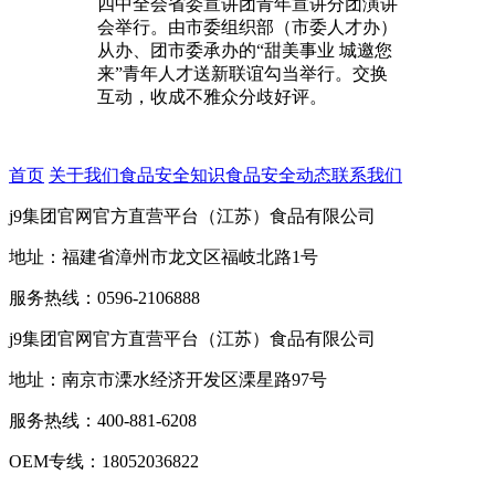
四中全会省委宣讲团青年宣讲分团演讲
会举行。由市委组织部（市委人才办）
从办、团市委承办的“甜美事业 城邀您
来”青年人才送新联谊勾当举行。交换
互动，收成不雅众分歧好评。
首页
关于我们
食品安全知识
食品安全动态
联系我们
j9集团官网官方直营平台（江苏）食品有限公司
地址：福建省漳州市龙文区福岐北路1号
服务热线：0596-2106888
j9集团官网官方直营平台（江苏）食品有限公司
地址：南京市溧水经济开发区溧星路97号
服务热线：400-881-6208
OEM专线：18052036822