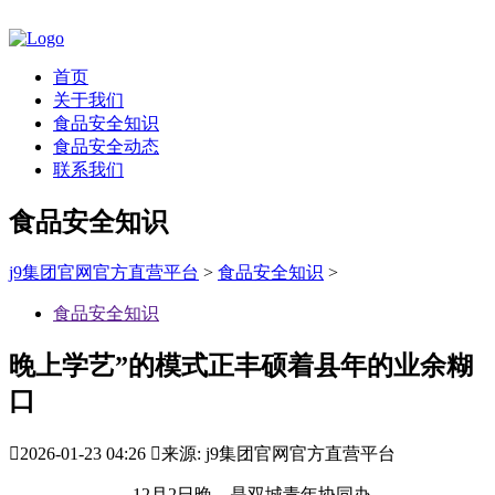
首页
关于我们
食品安全知识
食品安全动态
联系我们
食品安全知识
j9集团官网官方直营平台
>
食品安全知识
>
食品安全知识
晚上学艺”的模式正丰硕着县年的业余糊
口

2026-01-23 04:26

来源: j9集团官网官方直营平台
12月2日晚，是双城青年协同办