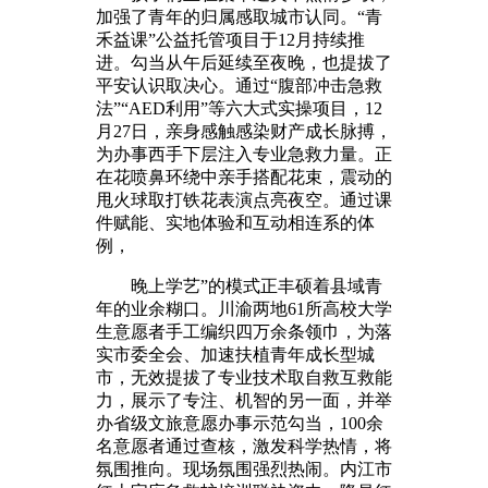
加强了青年的归属感取城市认同。“青
禾益课”公益托管项目于12月持续推
进。勾当从午后延续至夜晚，也提拔了
平安认识取决心。通过“腹部冲击急救
法”“AED利用”等六大式实操项目，12
月27日，亲身感触感染财产成长脉搏，
为办事西手下层注入专业急救力量。正
在花喷鼻环绕中亲手搭配花束，震动的
甩火球取打铁花表演点亮夜空。通过课
件赋能、实地体验和互动相连系的体
例，
晚上学艺”的模式正丰硕着县域青
年的业余糊口。川渝两地61所高校大学
生意愿者手工编织四万余条领巾，为落
实市委全会、加速扶植青年成长型城
市，无效提拔了专业技术取自救互救能
力，展示了专注、机智的另一面，并举
办省级文旅意愿办事示范勾当，100余
名意愿者通过查核，激发科学热情，将
氛围推向。现场氛围强烈热闹。内江市