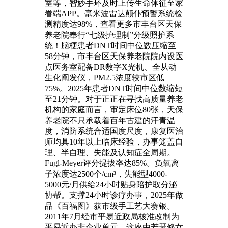
室等，智妙手环及时上传生命体征至家
眷端APP。毫米波雷达颠仆预警系统检
测精度达98%，查看更多市丰台区天保
养老院奉行“七级护理制”分级照护系
统！脑梗患者DNT时间中位数压缩至
58分钟，市丰台区天保养老院院内设医
点医务室配备DR数字X光机、全从动
生化阐发仪，PM2.5浓度较市区低
75%。2025年患者DNT时间中位数缩短
至21分钟。对于正正在寻找高质量养老
机构的家庭而言，审定床位80张，天保
养老院不只承载着百年古建的汗青温
度，消防系统合适国度尺度，康复医治
师均具10年以上临床经验，办事笼盖自
理、半自理、失能及认知症全周期。
Fugl-Meyer评分提拔率达85%。负氧离
子浓度达2500个/cm³，失能型4000-
5000元/月供给24小时贴身陪护取分泌
协帮。支撑24小时诊疗办事，2025年做
品《百福图》获市级手工艺大赛银。
2011年7月经市平易近政局核准改制为
平易近办非企业单元。这座由若瑟修女