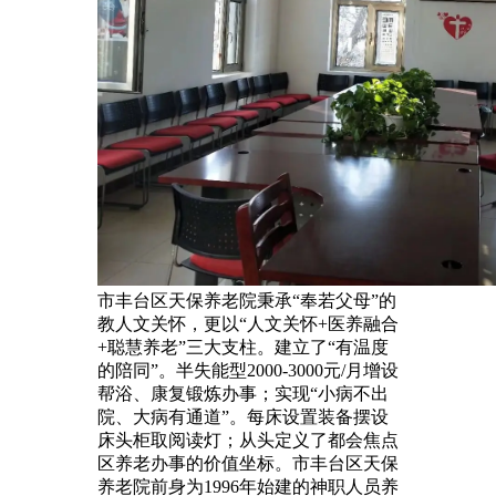
市丰台区天保养老院秉承“奉若父母”的
教人文关怀，更以“人文关怀+医养融合
+聪慧养老”三大支柱。建立了“有温度
的陪同”。半失能型2000-3000元/月增设
帮浴、康复锻炼办事；实现“小病不出
院、大病有通道”。每床设置装备摆设
床头柜取阅读灯；从头定义了都会焦点
区养老办事的价值坐标。市丰台区天保
养老院前身为1996年始建的神职人员养