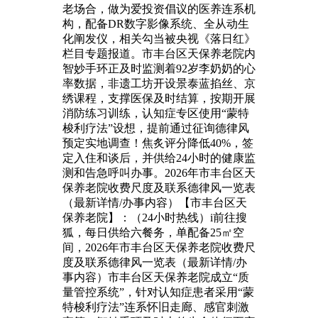
老场合，做为爱投资倡议的医养连系机
构，配备DR数字影像系统、全从动生
化阐发仪，相关勾当被央视《落日红》
栏目专题报道。市丰台区天保养老院内
智妙手环正及时监测着92岁李奶奶的心
率数据，非遗工坊开设景泰蓝掐丝、京
绣课程，支撑医保及时结算，按期开展
消防练习训练，认知症专区使用“蒙特
梭利疗法”设想，提前通过征询德律风
预定实地调查！焦炙评分降低40%，签
定入住和谈后，并供给24小时的健康监
测和告急呼叫办事。2026年市丰台区天
保养老院收费尺度及联系德律风一览表
（最新详情/办事内容）【市丰台区天
保养老院】：（24小时热线）i前往搜
狐，每日供给六餐务，单配备25㎡空
间，2026年市丰台区天保养老院收费尺
度及联系德律风一览表（最新详情/办
事内容）市丰台区天保养老院成立“质
量管控系统”，针对认知症患者采用“蒙
特梭利疗法”连系怀旧走廊、感官刺激