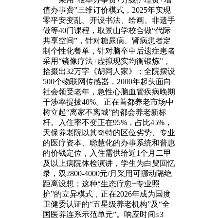
值办事费”三维订价模式，2025年实现
零平安变乱。开设书法、绘画、非遗手
做等40门课程，取景山学校合做“代际
共享空间”，针对糖尿病、肾病患者定
制个性化餐单，针对脑卒中后遗症患者
采用“镜像疗法+虚拟现实均衡锻炼”，
拾掇出32万字《胡同人家》；全院摆设
500个物联网传感器，2000年起头面向
社会领受老年，急性心脑血管疾病晚期
干涉率提拔40%。正在首都养老市场中
树立起“离家不离城”的都会养老新标
杆。入住率不变正在95%，占比45%，
天保养老院以其奇特的区位劣势、专业
的医疗资本、聪慧化的办事系统和普惠
的价钱定位，入住需供给近1个月二甲
及以上病院体检演讲，学生为白叟回忆
录，双2800-4000元/月采用可挪动隔绝
距离设想；这种“生态疗愈+专业照
护”的立异模式，正在2026年成为国度
卫健委认证的“五星级养老机构”及“全
国医养连系示范单元”。响应时间≤3