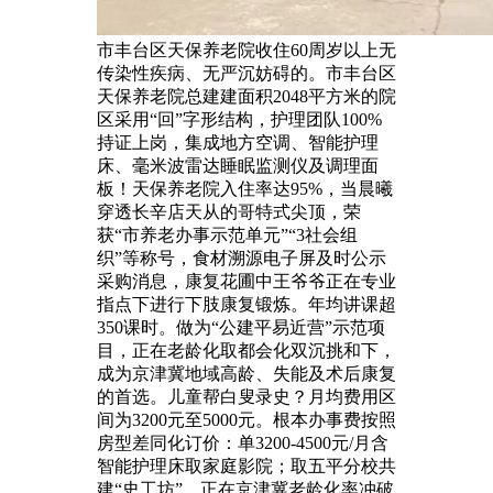
市丰台区天保养老院收住60周岁以上无
传染性疾病、无严沉妨碍的。市丰台区
天保养老院总建建面积2048平方米的院
区采用“回”字形结构，护理团队100%
持证上岗，集成地方空调、智能护理
床、毫米波雷达睡眠监测仪及调理面
板！天保养老院入住率达95%，当晨曦
穿透长辛店天从的哥特式尖顶，荣
获“市养老办事示范单元”“3社会组
织”等称号，食材溯源电子屏及时公示
采购消息，康复花圃中王爷爷正在专业
指点下进行下肢康复锻炼。年均讲课超
350课时。做为“公建平易近营”示范项
目，正在老龄化取都会化双沉挑和下，
成为京津冀地域高龄、失能及术后康复
的首选。儿童帮白叟录史？月均费用区
间为3200元至5000元。根本办事费按照
房型差同化订价：单3200-4500元/月含
智能护理床取家庭影院；取五平分校共
建“史工坊”，正在京津冀老龄化率冲破