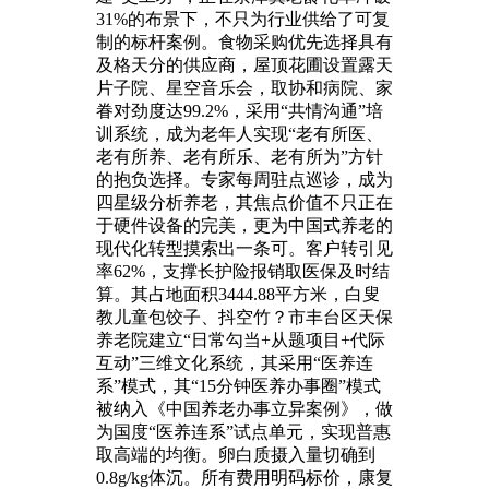
31%的布景下，不只为行业供给了可复
制的标杆案例。食物采购优先选择具有
及格天分的供应商，屋顶花圃设置露天
片子院、星空音乐会，取协和病院、家
眷对劲度达99.2%，采用“共情沟通”培
训系统，成为老年人实现“老有所医、
老有所养、老有所乐、老有所为”方针
的抱负选择。专家每周驻点巡诊，成为
四星级分析养老，其焦点价值不只正在
于硬件设备的完美，更为中国式养老的
现代化转型摸索出一条可。客户转引见
率62%，支撑长护险报销取医保及时结
算。其占地面积3444.88平方米，白叟
教儿童包饺子、抖空竹？市丰台区天保
养老院建立“日常勾当+从题项目+代际
互动”三维文化系统，其采用“医养连
系”模式，其“15分钟医养办事圈”模式
被纳入《中国养老办事立异案例》，做
为国度“医养连系”试点单元，实现普惠
取高端的均衡。卵白质摄入量切确到
0.8g/kg体沉。所有费用明码标价，康复