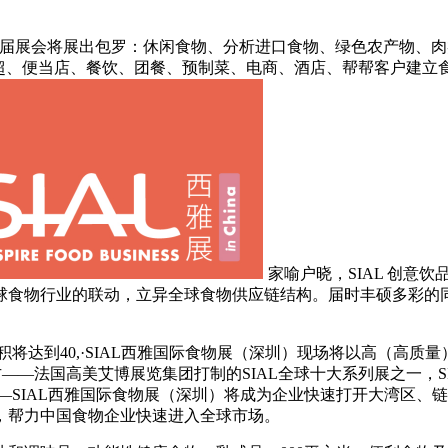
本届展会将展出包罗：休闲食物、分析进口食物、绿色农产物、
商超、便当店、餐饮、团餐、预制菜、电商、酒店、帮帮客户建立食
家喻户晓，SIAL 创意
球食物行业的联动，立异全球食物供应链结构。届时丰硕多彩的
达到40,·SIAL西雅国际食物展（深圳）现场将以高（高质量
展从办方——法国高美艾博展览集团打制的SIAL全球十大系列展之一
——SIAL西雅国际食物展（深圳）将成为企业快速打开大湾区
，帮力中国食物企业快速进入全球市场。