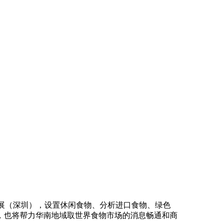
物展（深圳），设置休闲食物、分析进口食物、绿色
，也将帮力华南地域取世界食物市场的消息畅通和商