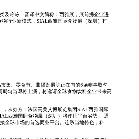
肉类及冷冻，音译中文简称：西雅展，展前携企业进
物行业新模式，SIAL西雅国际食物展（深圳）打
饮品市集、零食节、曲播逛展等正在内的6场赛事取勾
同期勾当即将上演，将邀请全球食物饮料企业带来高
），从办方：法国高美艾博展览集团SIAL西雅国际
，SIAL西雅国际食物展（深圳）将使用平台劣势，·通
、链接全球市场的首选商业平台。连系当地特色，科