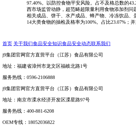
97.40%。以防控食物平安风险。占不及格总数的
西市场监管动静，超范畴超限量利用食物添加剂问题占
相关成品、饼干、水产成品、蜂产物、冷冻饮品、
14大类食物的抽检及格率为100%。占比23.07%
首页
关于我们
食品安全知识
食品安全动态
联系我们
j9集团官网官方直营平台（江苏）食品有限公司
地址：福建省漳州市龙文区福岐北路1号
服务热线：0596-2106888
j9集团官网官方直营平台（江苏）食品有限公司
地址：南京市溧水经济开发区溧星路97号
服务热线：400-881-6208
OEM专线：18052036822