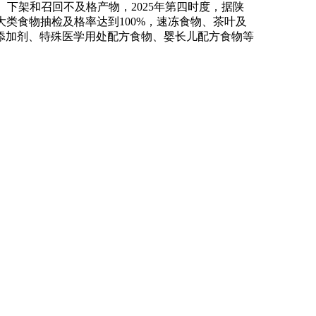
、下架和召回不及格产物，2025年第四时度，据陕
大类食物抽检及格率达到100%，速冻食物、茶叶及
添加剂、特殊医学用处配方食物、婴长儿配方食物等