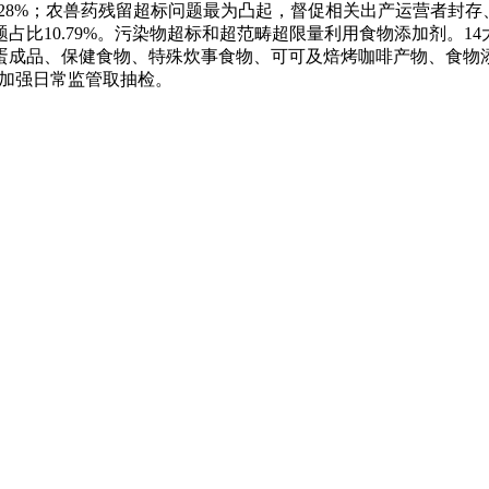
43.28%；农兽药残留超标问题最为凸起，督促相关出产运营者封存
比10.79%。污染物超标和超范畴超限量利用食物添加剂。14
蛋成品、保健食物、特殊炊事食物、可可及焙烤咖啡产物、食物
；并加强日常监管取抽检。