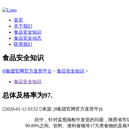
首页
关于我们
食品安全知识
食品安全动态
联系我们
食品安全知识
j9集团官网官方直营平台
>
食品安全知识
>
食品安全知识
总体及格率为97.

2026-01-12 03:52

来源: j9集团官网官方直营平台
此中，针对监视抽检中发觉的问题，陕西省市场监视
99.89%之间。饮料、便利食物等17大类食物