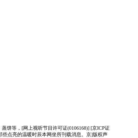
上视听节目许可证(0106168)] [京ICP证
一天 致那些点亮的温暖时辰本网坐所刊载消息。京]版权声