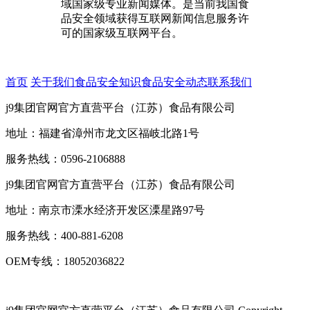
域国家级专业新闻媒体。是当前我国食
品安全领域获得互联网新闻信息服务许
可的国家级互联网平台。
首页
关于我们
食品安全知识
食品安全动态
联系我们
j9集团官网官方直营平台（江苏）食品有限公司
地址：福建省漳州市龙文区福岐北路1号
服务热线：0596-2106888
j9集团官网官方直营平台（江苏）食品有限公司
地址：南京市溧水经济开发区溧星路97号
服务热线：400-881-6208
OEM专线：18052036822