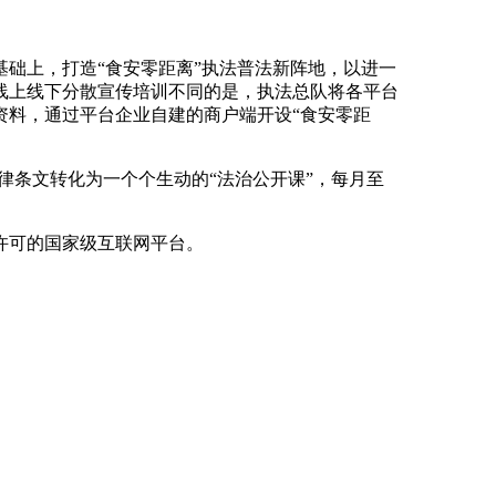
础上，打造“食安零距离”执法普法新阵地，以进一
线上线下分散宣传培训不同的是，执法总队将各平台
资料，通过平台企业自建的商户端开设“食安零距
条文转化为一个个生动的“法治公开课”，每月至
许可的国家级互联网平台。