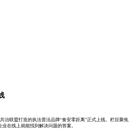
线
共治联盟打造的执法普法品牌“食安零距离”正式上线。栏目聚
让企业在线上就能找到解决问题的答案。