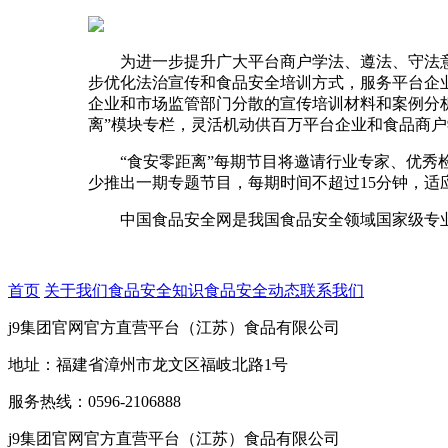
为进一步提升广大平台商户学法、遵法、守法意识
步优化法治宣传和食品安全培训方式，服务平台企
企业和市场监管部门分散的宣传培训材料和案例分
离”模块专栏，灵活机动供百万平台企业和食品商
“食安零距离”每期节目将邀请行业专家、优秀检
少推出一期专题节目，每期时间不超过15分钟，适
中国食品安全网是我国食品安全领域国家级专业
首页
关于我们
食品安全知识
食品安全动态
联系我们
j9集团官网官方直营平台（江苏）食品有限公司
地址：福建省漳州市龙文区福岐北路1号
服务热线：0596-2106888
j9集团官网官方直营平台（江苏）食品有限公司